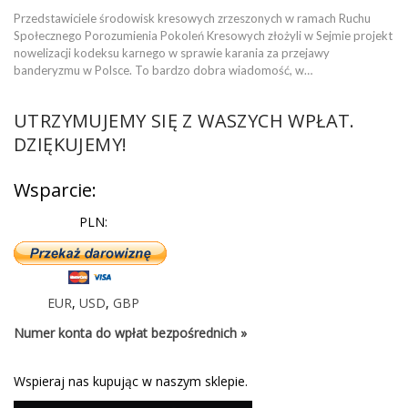
Przedstawiciele środowisk kresowych zrzeszonych w ramach Ruchu
Społecznego Porozumienia Pokoleń Kresowych złożyli w Sejmie projekt
nowelizacji kodeksu karnego w sprawie karania za przejawy
banderyzmu w Polsce. To bardzo dobra wiadomość, w…
UTRZYMUJEMY SIĘ Z WASZYCH WPŁAT.
DZIĘKUJEMY!
Wsparcie:
PLN:
EUR
,
USD
,
GBP
Numer konta do wpłat bezpośrednich »
Wspieraj nas kupując w naszym sklepie.