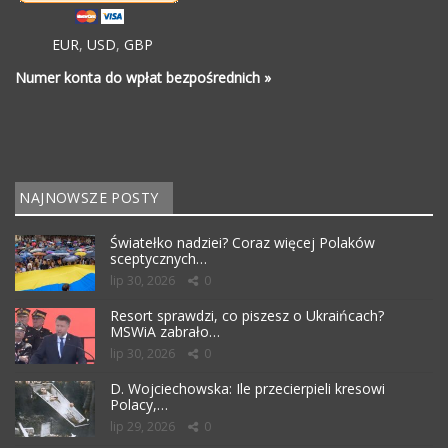
EUR
,
USD
,
GBP
Numer konta do wpłat bezpośrednich »
NAJNOWSZE POSTY
Światełko nadziei? Coraz więcej Polaków
sceptycznych…
lip 30, 2026
0
Resort sprawdzi, co piszesz o Ukraińcach?
MSWiA zabrało…
lip 30, 2026
0
D. Wojciechowska: Ile przecierpieli kresowi
Polacy,…
lip 29, 2026
0