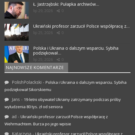
Ł. Jastrzębski: Pułapka archiwów…
lip 29, 2026
0
Ukraiński profesor zarzucił Polsce współpracę z…
lip 25, 2026
0
Polska i Ukraina o dalszym wsparciu. Sybiha
podziękował…
lip 25, 2026
0
NAJNOWSZE KOMENTARZE
PolishPolackski
-
Polska i Ukraina o dalszym wsparciu. Sybiha
podziękował Sikorskiemu
Jans
-
19-letni obywatel Ukrainy zatrzymany podczas próby
wyłudzenia 80 tys. zł od seniora
ad
-
Ukraiński profesor zarzucił Polsce współpracę z
Wehrmachtem. Burza po jego wpisie
Katarzyna
-
Ukraiński profesor zarzucił Polsce współpracę z