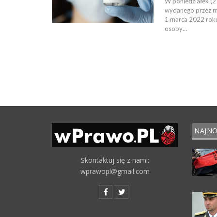
W poniedziałek (
wydanego przez m
1 marca 2022 roku
osoby…
NAJNO
Skontaktuj się z nami:
wprawopl@gmail.com