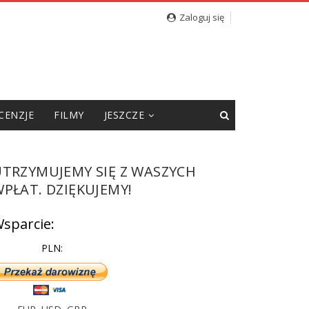
cję”
Zaloguj się
CENZJE
FILMY
JESZCZE
UTRZYMUJEMY SIĘ Z WASZYCH
PŁAT. DZIĘKUJEMY!
sparcie:
PLN: