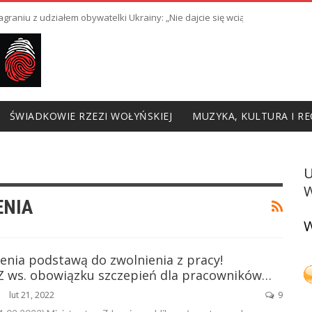
raniu z udziałem obywatelki Ukrainy: „Nie dajcie się wciągnąć w prowoka
ŚWIADKOWIE RZEZI WOŁYŃSKIEJ
MUZYKA, KULTURA I RE
W
ENIA
W
enia podstawą do zwolnienia z pracy!
 ws. obowiązku szczepień dla pracowników…
lut 21, 2022
9
ŃSKA