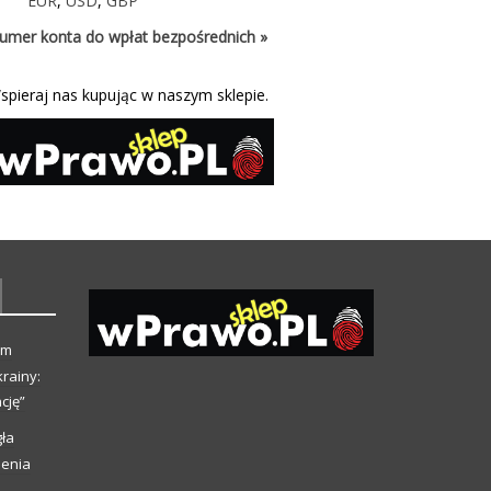
EUR
,
USD
,
GBP
umer konta do wpłat bezpośrednich »
spieraj nas kupując w naszym sklepie.
ym
rainy:
cję”
ła
ienia