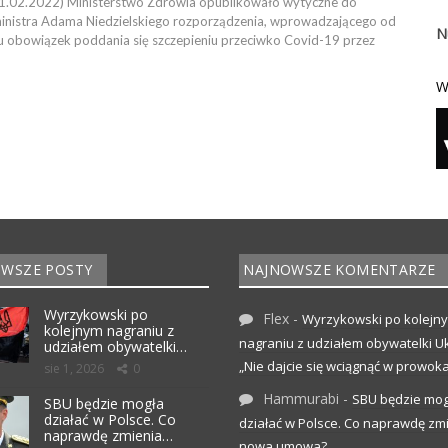
21.02.2022) Ministerstwo Zdrowia opublikowało wytyczne do
inistra Adama Niedzielskiego rozporządzenia, wprowadzającego od
N
 obowiązek poddania się szczepieniu przeciwko Covid-19 przez
W
WSZE POSTY
NAJNOWSZE KOMENTARZE
Wyrzykowski po
Flex
-
Wyrzykowski po kolejn
kolejnym nagraniu z
nagraniu z udziałem obywatelki Uk
udziałem obywatelki…
„Nie dajcie się wciągnąć w prowoka
sie 1, 2026
0
Hammurabi
-
SBU będzie mog
SBU będzie mogła
działać w Polsce. Co
działać w Polsce. Co naprawdę zm
naprawdę zmienia…
nowa umowa?