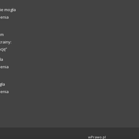
ie mogła
ienia
ym
rainy:
cję”
ła
ienia
gła
ienia
wPrawo.pl