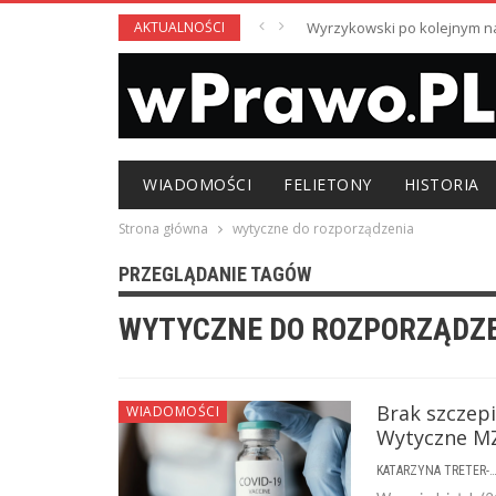
AKTUALNOŚCI
Wyrzykowski po kolejnym nag
WIADOMOŚCI
FELIETONY
HISTORIA
Strona główna
wytyczne do rozporządzenia
PRZEGLĄDANIE TAGÓW
WYTYCZNE DO ROZPORZĄDZ
Brak szczepi
WIADOMOŚCI
Wytyczne MZ
KATARZYNA TRETER-SIERPI