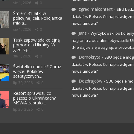
sie 1, 2026
0
zgred malkontent
-
SBU będz
Śmierć 31-latki w
działać w Polsce. Co naprawdę zm
policyjnej celi. Policjantka
miała…
nowa umowa?
sie 1, 2026
0
Jans
-
Wyrzykowski po kolejn
Tusk zapowiada kolejną
nagraniu z udziałem obywatelki Uk
pomoc dla Ukrainy. W
„Nie dajcie się wciągnąć w prowoka
grze są…
sie 1, 2026
0
Demokryta
-
SBU będzie mog
działać w Polsce. Co naprawdę zm
Światełko nadziei? Coraz
więcej Polaków
nowa umowa?
sceptycznych…
Dozdrajców
-
SBU będzie mo
lip 30, 2026
0
działać w Polsce. Co naprawdę zm
Resort sprawdzi, co
nowa umowa?
piszesz o Ukraińcach?
MSWiA zabrało…
lip 30, 2026
0