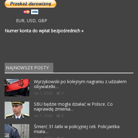
EUR
,
USD
,
GBP
Numer konta do wpłat bezpośrednich »
NAJNOWSZE POSTY
Wyrzykowski po kolejnym nagraniu z udziałem
obywatelki…
sie 1, 2026
0
SBU będzie mogła działać w Polsce. Co
naprawdę zmienia…
sie 1, 2026
0
Śmierć 31-latki w policyjnej celi. Policjantka
miała…