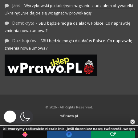
Jans
-
Wyrzykowski po kolejnym nagraniu z udziałem obywatelki
Ukrainy: „Nie dajcie się wciągnąć w prowokację”
Demokryta
-
SBU będzie mogła działać w Polsce. Co naprawdę
zmienia nowa umowa?
Dozdrajców
-
SBU będzie mogła działać w Polsce. Co naprawdę
zmienia nowa umowa?
© 2026 - All Rights Reserved.
wPrawo.pl
×
ci tworzymy całkowicie niezależnie. Jeśli doceniasz naszą twórczość, wesprzyj j