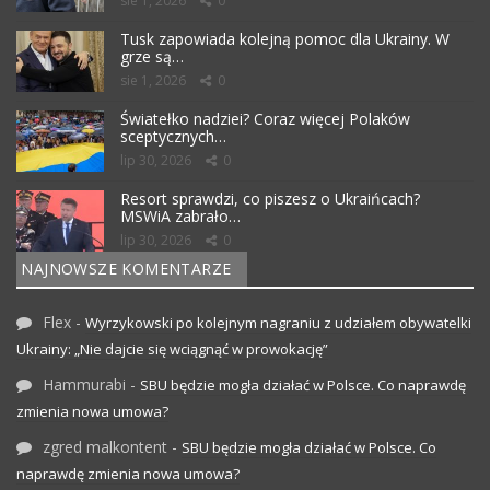
sie 1, 2026
0
Tusk zapowiada kolejną pomoc dla Ukrainy. W
grze są…
sie 1, 2026
0
Światełko nadziei? Coraz więcej Polaków
sceptycznych…
lip 30, 2026
0
Resort sprawdzi, co piszesz o Ukraińcach?
MSWiA zabrało…
lip 30, 2026
0
NAJNOWSZE KOMENTARZE
Flex
-
Wyrzykowski po kolejnym nagraniu z udziałem obywatelki
Ukrainy: „Nie dajcie się wciągnąć w prowokację”
Hammurabi
-
SBU będzie mogła działać w Polsce. Co naprawdę
zmienia nowa umowa?
zgred malkontent
-
SBU będzie mogła działać w Polsce. Co
naprawdę zmienia nowa umowa?