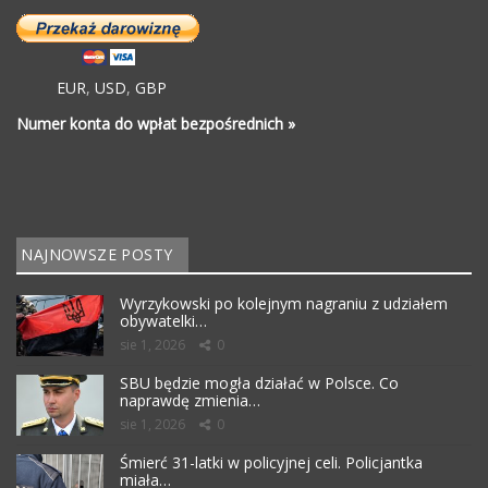
EUR
,
USD
,
GBP
Numer konta do wpłat bezpośrednich »
NAJNOWSZE POSTY
Wyrzykowski po kolejnym nagraniu z udziałem
obywatelki…
sie 1, 2026
0
SBU będzie mogła działać w Polsce. Co
naprawdę zmienia…
sie 1, 2026
0
Śmierć 31-latki w policyjnej celi. Policjantka
miała…