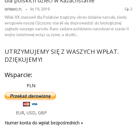
dla polskich dzieci w Kazachstanie
lis 19, 2019
2
WPRAWO.PL
Wiek XX stanowił dla Polaków tragiczny okres dziejów narodu, kiedy
wrogowie naszej Ojczyzny starali się doprowadzić do biologicznej
zagłady naszego narodu. Rany zadane polskiemu narodowi w czasie II
wojny światowej wciąż są żywe, a skutki…
UTRZYMUJEMY SIĘ Z WASZYCH WPŁAT.
DZIĘKUJEMY!
Wsparcie:
PLN:
EUR
,
USD
,
GBP
Numer konta do wpłat bezpośrednich »