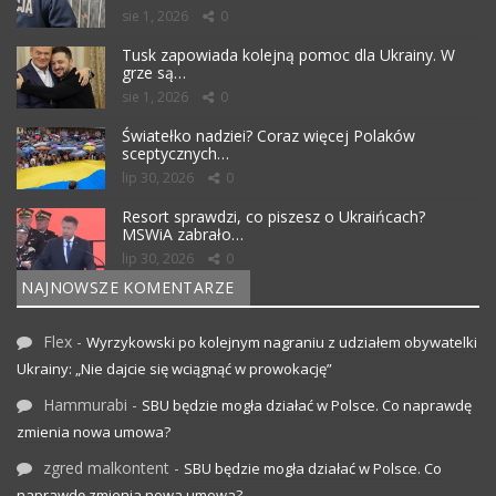
sie 1, 2026
0
Tusk zapowiada kolejną pomoc dla Ukrainy. W
grze są…
sie 1, 2026
0
Światełko nadziei? Coraz więcej Polaków
sceptycznych…
lip 30, 2026
0
Resort sprawdzi, co piszesz o Ukraińcach?
MSWiA zabrało…
lip 30, 2026
0
NAJNOWSZE KOMENTARZE
Flex
-
Wyrzykowski po kolejnym nagraniu z udziałem obywatelki
Ukrainy: „Nie dajcie się wciągnąć w prowokację”
Hammurabi
-
SBU będzie mogła działać w Polsce. Co naprawdę
zmienia nowa umowa?
zgred malkontent
-
SBU będzie mogła działać w Polsce. Co
naprawdę zmienia nowa umowa?