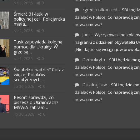
sie 1, 2026
0
zgred malkontent
-
SBU będz
Śmierć 31-latki w
działać w Polsce. Co naprawdę zm
policyjnej celi. Policjantka
miała…
nowa umowa?
sie 1, 2026
0
Jans
-
Wyrzykowski po kolejn
Tusk zapowiada kolejną
nagraniu z udziałem obywatelki Uk
pomoc dla Ukrainy. W
„Nie dajcie się wciągnąć w prowoka
grze są…
sie 1, 2026
0
Demokryta
-
SBU będzie mog
działać w Polsce. Co naprawdę zm
Światełko nadziei? Coraz
więcej Polaków
nowa umowa?
sceptycznych…
Dozdrajców
-
SBU będzie mo
lip 30, 2026
0
działać w Polsce. Co naprawdę zm
Resort sprawdzi, co
nowa umowa?
piszesz o Ukraińcach?
MSWiA zabrało…
lip 30, 2026
0