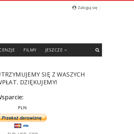
cję”
Zaloguj się
CENZJE
FILMY
JESZCZE
UTRZYMUJEMY SIĘ Z WASZYCH
PŁAT. DZIĘKUJEMY!
sparcie:
PLN: