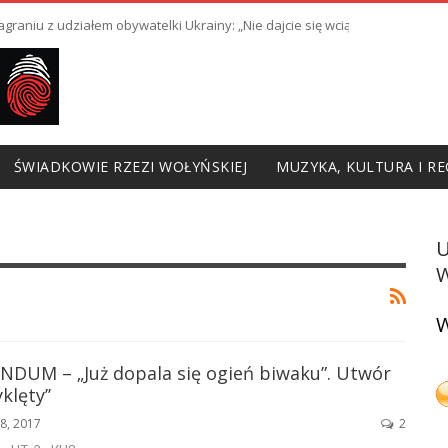
raniu z udziałem obywatelki Ukrainy: „Nie dajcie się wciągnąć w prowoka
ŚWIADKOWIE RZEZI WOŁYŃSKIEJ
MUZYKA, KULTURA I RE
W
W
UM – „Już dopala się ogień biwaku”. Utwór
klęty’’
28, 2017
2