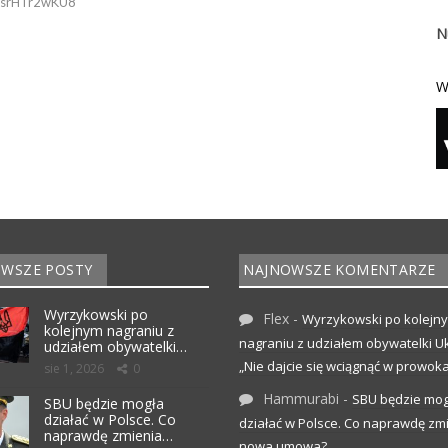
/RsrHTr2wKU8
N
W
WSZE POSTY
NAJNOWSZE KOMENTARZE
Wyrzykowski po
Flex
-
Wyrzykowski po kolejn
kolejnym nagraniu z
nagraniu z udziałem obywatelki Uk
udziałem obywatelki…
„Nie dajcie się wciągnąć w prowoka
sie 1, 2026
0
Hammurabi
-
SBU będzie mog
SBU będzie mogła
działać w Polsce. Co
działać w Polsce. Co naprawdę zm
naprawdę zmienia…
nowa umowa?