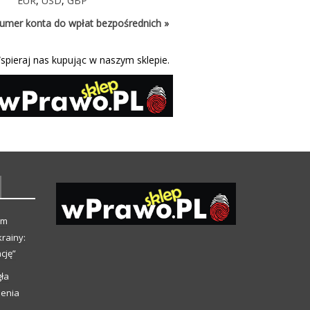
EUR
,
USD
,
GBP
umer konta do wpłat bezpośrednich »
spieraj nas kupując w naszym sklepie.
ym
rainy:
cję”
ła
ienia