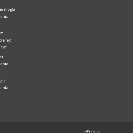
ie mogła
ienia
ym
rainy:
cję”
ła
ienia
gła
ienia
wPrawo.pl