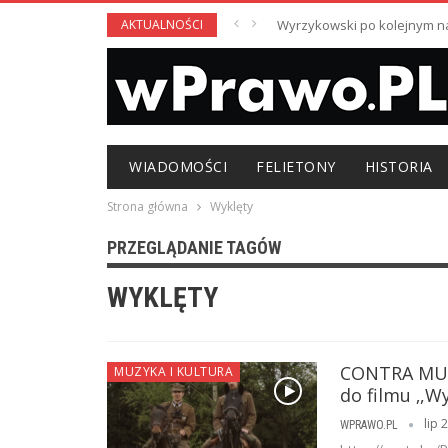
AKTUALNOŚCI
Wyrzykowski po kolejnym nag
WIADOMOŚCI
FELIETONY
HISTORIA
Strona główna
Wyklęty
PRZEGLĄDANIE TAGÓW
WYKLĘTY
CONTRA MUND
MUZYKA I KULTURA
do filmu ‚,Wy
lip 
WPRAWO.PL