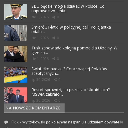
SBU będzie mogła działać w Polsce. Co
naprawdę zmienia…
sie 1, 2026
0
Śmierć 31-latki w policyjnej celi. Policjantka
miała…
sie 1, 2026
0
Tusk zapowiada kolejną pomoc dla Ukrainy. W
grze są…
sie 1, 2026
0
Światełko nadziei? Coraz więcej Polaków
sceptycznych…
lip 30, 2026
0
Resort sprawdzi, co piszesz o Ukraińcach?
MSWiA zabrało…
lip 30, 2026
0
NAJNOWSZE KOMENTARZE
Flex
-
Wyrzykowski po kolejnym nagraniu z udziałem obywatelki