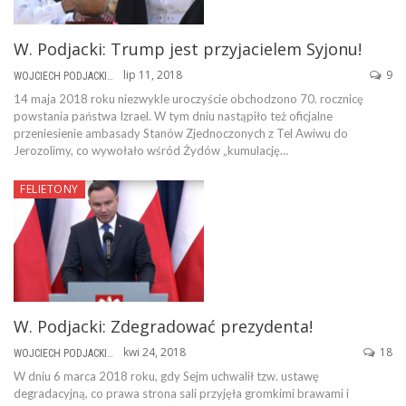
W. Podjacki: Trump jest przyjacielem Syjonu!
lip 11, 2018
9
WOJCIECH PODJACKI
14 maja 2018 roku niezwykle uroczyście obchodzono 70. rocznicę
powstania państwa Izrael. W tym dniu nastąpiło też oficjalne
przeniesienie ambasady Stanów Zjednoczonych z Tel Awiwu do
Jerozolimy, co wywołało wśród Żydów „kumulację…
FELIETONY
W. Podjacki: Zdegradować prezydenta!
kwi 24, 2018
18
WOJCIECH PODJACKI
W dniu 6 marca 2018 roku, gdy Sejm uchwalił tzw. ustawę
degradacyjną, co prawa strona sali przyjęła gromkimi brawami i