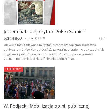
Jestem patriotą, czytam Polski Szaniec!
mar 9, 2019
4
JACEK MIĘDLAR
Już wiele razy zadawano mi pytanie: Które czasopismo społeczno-
polityczne mógłby Pan polecić? Zazwyczaj nabierałem wody w usta lub
migałem się od udzielenia odpowiedzi. Przez długi czas pismem
godnym polecenia był Nasz Dziennik. Jednak jego…
FELIETONY
W. Podjacki: Mobilizacja opinii publicznej