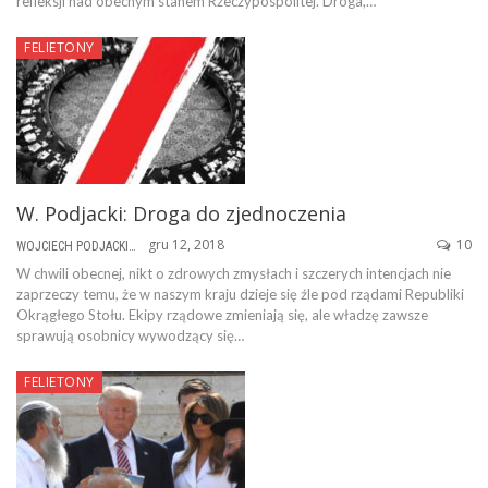
refleksji nad obecnym stanem Rzeczypospolitej. Droga,…
FELIETONY
W. Podjacki: Droga do zjednoczenia
gru 12, 2018
10
WOJCIECH PODJACKI
W chwili obecnej, nikt o zdrowych zmysłach i szczerych intencjach nie
zaprzeczy temu, że w naszym kraju dzieje się źle pod rządami Republiki
Okrągłego Stołu. Ekipy rządowe zmieniają się, ale władzę zawsze
sprawują osobnicy wywodzący się…
FELIETONY