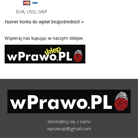
EUR
,
USD
,
GBP
Numer konta do wpłat bezpośrednich »
Wspieraj nas kupując w naszym sklepie.
Skontaktuj się z nami:
wprawopl@gmail.com