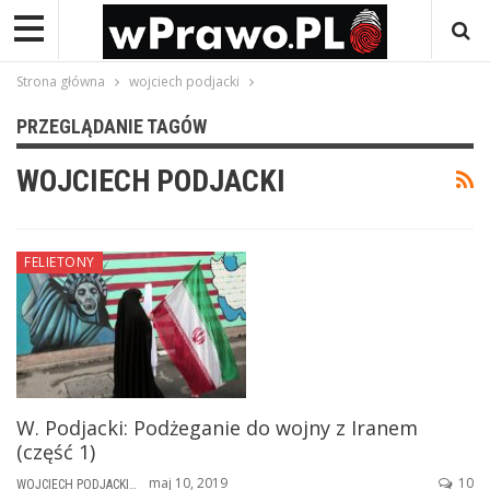
Strona główna
wojciech podjacki
PRZEGLĄDANIE TAGÓW
WOJCIECH PODJACKI
FELIETONY
W. Podjacki: Podżeganie do wojny z Iranem
(część 1)
maj 10, 2019
10
WOJCIECH PODJACKI