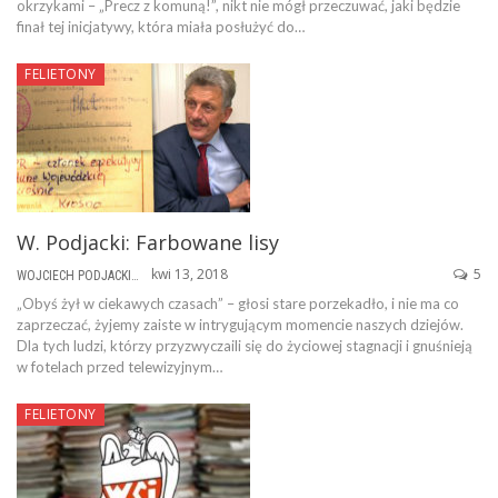
okrzykami – „Precz z komuną!”, nikt nie mógł przeczuwać, jaki będzie
finał tej inicjatywy, która miała posłużyć do…
FELIETONY
W. Podjacki: Farbowane lisy
kwi 13, 2018
5
WOJCIECH PODJACKI
„Obyś żył w ciekawych czasach” – głosi stare porzekadło, i nie ma co
zaprzeczać, żyjemy zaiste w intrygującym momencie naszych dziejów.
Dla tych ludzi, którzy przyzwyczaili się do życiowej stagnacji i gnuśnieją
w fotelach przed telewizyjnym…
FELIETONY