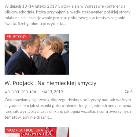
W dniach 13–14 lutego 2019 r. odbyła się w Warszawie konferencja
bliskowschodnia, która przynajmniej według zapewnień polskiej strony
miała na celu zainicjowanie procesu pokojowego w tamtym regionie
świata. Szef gabinetu prezydenta…
FELIETONY
W. Podjacki: Na niemieckiej smyczy
kwi 13, 2019
6
WOJCIECH PODJACKI
Zastanawiamy się często, dlaczego dyskurs polityczny nad tak ważnym
zagadnieniem jak stosunki polsko-niemieckie jest jednostronny i można
rzec jałowy? Dotychczas unikano jak ognia wszelkich kontrowersyjnych
tematów, aby nie drażnić…
MUZYKA I KULTURA