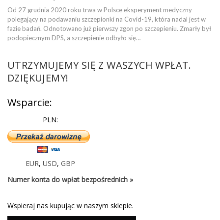
Od 27 grudnia 2020 roku trwa w Polsce eksperyment medyczny
polegający na podawaniu szczepionki na Covid-19, która nadal jest w
fazie badań. Odnotowano już pierwszy zgon po szczepieniu. Zmarły był
podopiecznym DPS, a szczepienie odbyło się…
UTRZYMUJEMY SIĘ Z WASZYCH WPŁAT.
DZIĘKUJEMY!
Wsparcie:
PLN:
EUR
,
USD
,
GBP
Numer konta do wpłat bezpośrednich »
Wspieraj nas kupując w naszym sklepie.