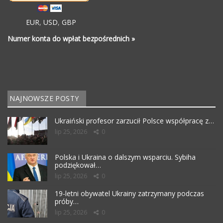
EUR
,
USD
,
GBP
Numer konta do wpłat bezpośrednich »
NAJNOWSZE POSTY
Ukraiński profesor zarzucił Polsce współpracę z…
lip 25, 2026
0
Polska i Ukraina o dalszym wsparciu. Sybiha
podziękował…
lip 25, 2026
0
19-letni obywatel Ukrainy zatrzymany podczas
próby…
lip 25, 2026
0