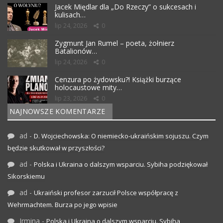
Jacek Międlar dla „Do Rzeczy” o sukcesach i
kulisach…
lip 24, 2026
0
Zygmunt Jan Rumel – poeta, żołnierz
Batalionów…
lip 24, 2026
0
Cenzura po żydowsku?! Książki burzące
holocaustowe mity…
lip 23, 2026
0
NAJNOWSZE KOMENTARZE
ad
-
D. Wojciechowska: O niemiecko-ukraińskim sojuszu. Czym
będzie skutkował w przyszłości?
ad
-
Polska i Ukraina o dalszym wsparciu. Sybiha podziękował
Sikorskiemu
ad
-
Ukraiński profesor zarzucił Polsce współpracę z
Wehrmachtem. Burza po jego wpisie
Irmina
-
Polska i Ukraina o dalszym wsparciu. Sybiha