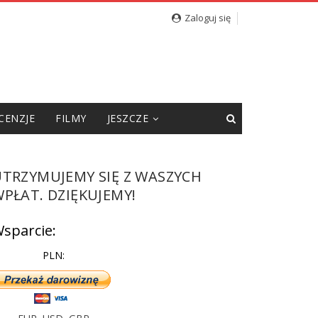
Zaloguj się
CENZJE
FILMY
JESZCZE
UTRZYMUJEMY SIĘ Z WASZYCH
PŁAT. DZIĘKUJEMY!
sparcie:
PLN: