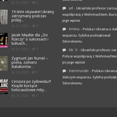
lip 25, 2026
0
ad
-
Ukraiński profesor zarzuc
19-letni obywatel Ukrainy
współpracę z Wehrmachtem. Burz
zatrzymany podczas
próby…
jego wpisie
lip 25, 2026
0
Irmina
-
Polska i Ukraina o d
Jacek Międlar dla „Do
wsparciu. Sybiha podziękował
Rzeczy” o sukcesach i
Sikorskiemu
kulisach…
lip 24, 2026
0
Mr. X
-
Ukraiński profesor zar
Polsce współpracę z Wehrmachte
Zygmunt Jan Rumel –
poeta, żołnierz
po jego wpisie
Batalionów…
Hammurabi
-
Polska i Ukrain
lip 24, 2026
0
dalszym wsparciu. Sybiha podzię
Cenzura po żydowsku?!
Sikorskiemu
Książki burzące
holocaustowe mity…
lip 23, 2026
0