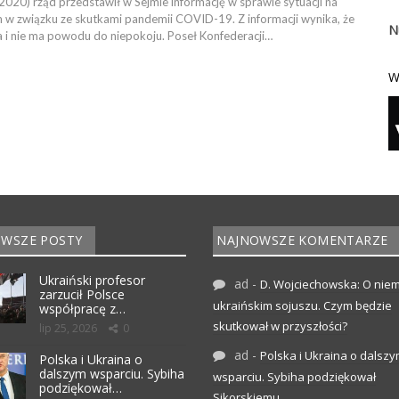
2020) rząd przedstawił w Sejmie informację w sprawie sytuacji na
w związku ze skutkami pandemii COVID-19. Z informacji wynika, że
N
a i nie ma powodu do niepokoju. Poseł Konfederacji…
W
WSZE POSTY
NAJNOWSZE KOMENTARZE
Ukraiński profesor
ad
-
D. Wojciechowska: O niem
zarzucił Polsce
ukraińskim sojuszu. Czym będzie
współpracę z…
skutkował w przyszłości?
lip 25, 2026
0
ad
-
Polska i Ukraina o dalsz
Polska i Ukraina o
dalszym wsparciu. Sybiha
wsparciu. Sybiha podziękował
podziękował…
Sikorskiemu