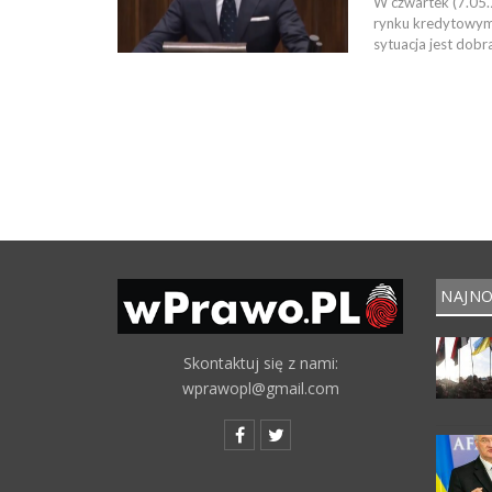
W czwartek (7.05.
rynku kredytowym 
sytuacja jest dobr
NAJNO
Skontaktuj się z nami:
wprawopl@gmail.com