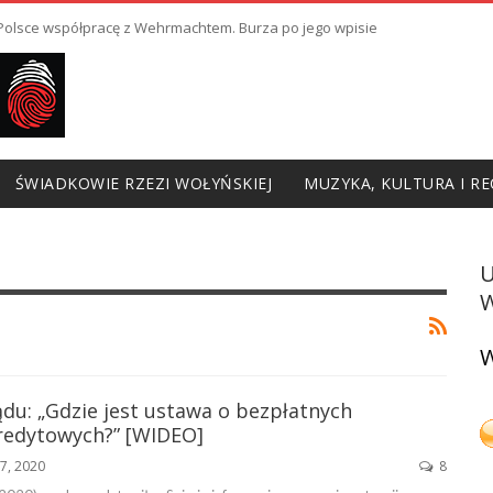
ł Polsce współpracę z Wehrmachtem. Burza po jego wpisie
ŚWIADKOWIE RZEZI WOŁYŃSKIEJ
MUZYKA, KULTURA I RE
W
W
du: „Gdzie jest ustawa o bezpłatnych
redytowych?” [WIDEO]
7, 2020
8