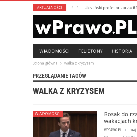
AKTUALNOŚCI
Ukraiński profesor zarzuci
WIADOMOŚCI
FELIETONY
HISTORIA
Strona główna
walka z kryzysem
PRZEGLĄDANIE TAGÓW
WALKA Z KRYZYSEM
Bosak do rzą
WIADOMOŚCI
wakacjach k
maj 
WPRAWO.PL