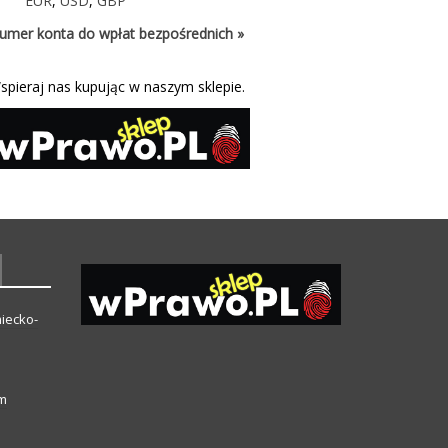
EUR
,
USD
,
GBP
umer konta do wpłat bezpośrednich »
spieraj nas kupując w naszym sklepie.
iecko-
ym