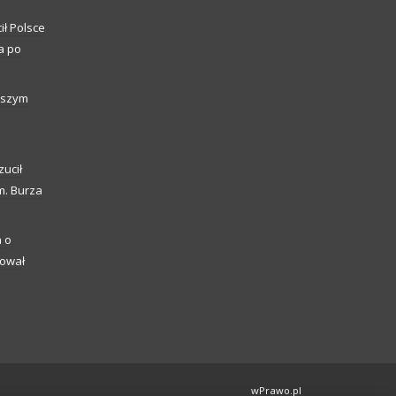
ił Polsce
a po
alszym
zucił
m. Burza
a o
kował
wPrawo.pl