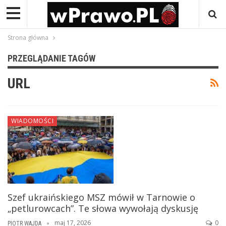
Strona główna
PRZEGLĄDANIE TAGÓW
URL
WIADOMOŚCI
Szef ukraińskiego MSZ mówił w Tarnowie o
„petlurowcach”. Te słowa wywołają dyskusję
maj 17, 2026
0
PIOTR WAJDA