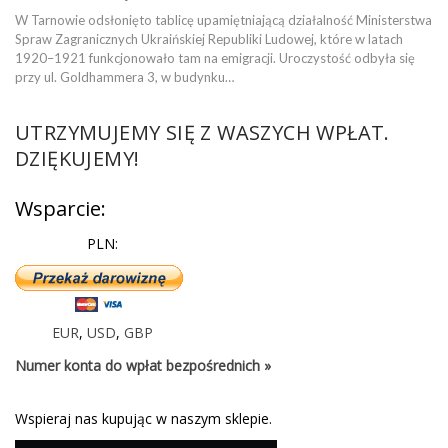
W Tarnowie odsłonięto tablicę upamiętniającą działalność Ministerstwa
Spraw Zagranicznych Ukraińskiej Republiki Ludowej, które w latach
1920–1921 funkcjonowało tam na emigracji. Uroczystość odbyła się
przy ul. Goldhammera 3, w budynku…
UTRZYMUJEMY SIĘ Z WASZYCH WPŁAT.
DZIĘKUJEMY!
Wsparcie:
PLN:
EUR
,
USD
,
GBP
Numer konta do wpłat bezpośrednich »
Wspieraj nas kupując w naszym sklepie.