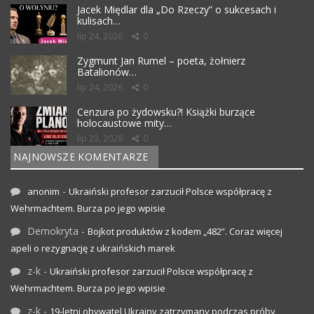
Jacek Międlar dla „Do Rzeczy” o sukcesach i
kulisach…
lip 24, 2026
0
Zygmunt Jan Rumel – poeta, żołnierz
Batalionów…
lip 24, 2026
0
Cenzura po żydowsku?! Książki burzące
holocaustowe mity…
lip 23, 2026
0
NAJNOWSZE KOMENTARZE
-
anonim
Ukraiński profesor zarzucił Polsce współpracę z
Wehrmachtem. Burza po jego wpisie
Demokryta
-
Bojkot produktów z kodem „482”. Coraz więcej
apeli o rezygnację z ukraińskich marek
z-k
-
Ukraiński profesor zarzucił Polsce współpracę z
Wehrmachtem. Burza po jego wpisie
z-k
-
19-letni obywatel Ukrainy zatrzymany podczas próby