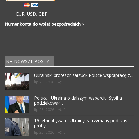
EUR
,
USD
,
GBP
Numer konta do wpłat bezpośrednich »
NAJNOWSZE POSTY
Ukraiński profesor zarzucił Polsce współpracę z…
lip 25, 2026
0
Polska i Ukraina o dalszym wsparciu. Sybiha
podziękował…
lip 25, 2026
0
19-letni obywatel Ukrainy zatrzymany podczas
próby…
lip 25, 2026
0