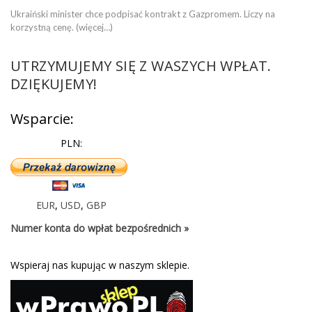
Ukraiński minister chce podpisać kontrakt z Gazpromem. Liczy na
korzystną cenę. (więcej…)
UTRZYMUJEMY SIĘ Z WASZYCH WPŁAT.
DZIĘKUJEMY!
Wsparcie:
PLN:
EUR
,
USD
,
GBP
Numer konta do wpłat bezpośrednich »
Wspieraj nas kupując w naszym sklepie.