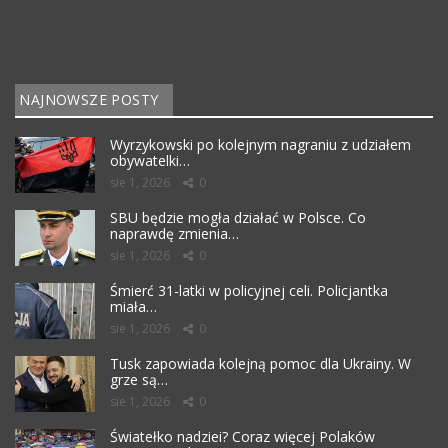
NAJNOWSZE POSTY
Wyrzykowski po kolejnym nagraniu z udziałem
obywatelki…
sie 1, 2026
0
SBU będzie mogła działać w Polsce. Co
naprawdę zmienia…
sie 1, 2026
0
Śmierć 31-latki w policyjnej celi. Policjantka
miała…
sie 1, 2026
0
Tusk zapowiada kolejną pomoc dla Ukrainy. W
grze są…
sie 1, 2026
0
Światełko nadziei? Coraz więcej Polaków