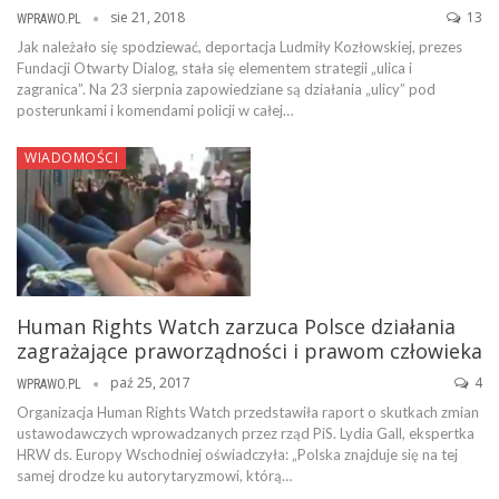
sie 21, 2018
13
WPRAWO.PL
Jak należało się spodziewać, deportacja Ludmiły Kozłowskiej, prezes
Fundacji Otwarty Dialog, stała się elementem strategii „ulica i
zagranica”. Na 23 sierpnia zapowiedziane są działania „ulicy” pod
posterunkami i komendami policji w całej…
WIADOMOŚCI
Human Rights Watch zarzuca Polsce działania
zagrażające praworządności i prawom człowieka
paź 25, 2017
4
WPRAWO.PL
Organizacja Human Rights Watch przedstawiła raport o skutkach zmian
ustawodawczych wprowadzanych przez rząd PiS. Lydia Gall, ekspertka
HRW ds. Europy Wschodniej oświadczyła: „Polska znajduje się na tej
samej drodze ku autorytaryzmowi, którą…