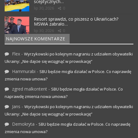
sceptycznych…
lip 30, 2026
0
Resort sprawdzi, co piszesz o Ukraińcach?
MSWiA zabrało…
lip 30, 2026
0
NAJNOWSZE KOMENTARZE
Flex
-
Wyrzykowski po kolejnym nagraniu z udziałem obywatelki
Ukrainy: „Nie dajcie się wciągnąć w prowokację”
Hammurabi
-
SBU będzie mogła działać w Polsce. Co naprawdę
zmienia nowa umowa?
zgred malkontent
-
SBU będzie mogła działać w Polsce. Co
naprawdę zmienia nowa umowa?
Jans
-
Wyrzykowski po kolejnym nagraniu z udziałem obywatelki
Ukrainy: „Nie dajcie się wciągnąć w prowokację”
Demokryta
-
SBU będzie mogła działać w Polsce. Co naprawdę
zmienia nowa umowa?