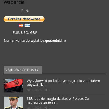
Wsparcie:
PLN:
EUR
,
USD
,
GBP
Numer konta do wpłat bezpośrednich »
NAJNOWSZE POSTY
Wyrzykowski po kolejnym nagraniu z udziałem
obywatelki…
sie 1, 2026
0
SBU będzie mogła działać w Polsce. Co
naprawdę zmienia…
sie 1, 2026
0