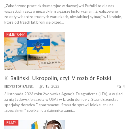
„Zakończone prace ekshumacyjne w dawnej wsi Puźniki to dla nas
wszystkich rzecz o niezwykłym ciężarze historycznym. Zrealizowane
zostały w bardzo trudnych warunkach, niestabilnej sytuacji w Ukrainie,
która od trzech lat broni się przed…
FELIETONY
K. Baliński: Ukropolin, czyli V rozbiór Polski
gru 13, 2023
4
KRZYSZTOF BALIŃSKI
3 listopada 2023 roku Żydowska Agencja Telegraficzna (JTA), a w ślad
za nią żydowskie gazety w USA i w Izraelu doniosły: Stuart Eizenstat,
specjalny doradca Departamentu Stanu do spraw Holokaustu, na
„specjalnym” spotkaniu z dziennikarzami…
FILMY