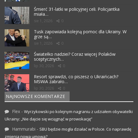
Śmierć 31-latki w policyjnej celi. Policjantka
miała…
sie 1, 2026
0
Tusk zapowiada kolejną pomoc dla Ukrainy. W
grze są…
sie 1, 2026
0
Światełko nadziei? Coraz więcej Polaków
sceptycznych…
lip 30, 2026
0
Resort sprawdzi, co piszesz o Ukraińcach?
MSWiA zabrało…
lip 30, 2026
0
NAJNOWSZE KOMENTARZE
Flex
-
Wyrzykowski po kolejnym nagraniu z udziałem obywatelki
Ukrainy: „Nie dajcie się wciągnąć w prowokację”
Hammurabi
-
SBU będzie mogła działać w Polsce. Co naprawdę
zmienia nowa umowa?