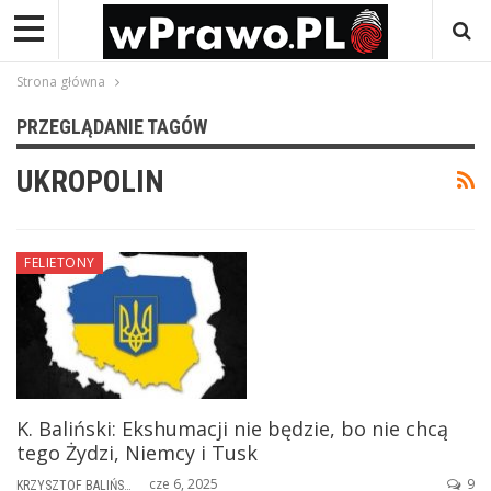
Strona główna
PRZEGLĄDANIE TAGÓW
UKROPOLIN
FELIETONY
K. Baliński: Ekshumacji nie będzie, bo nie chcą
tego Żydzi, Niemcy i Tusk
cze 6, 2025
9
KRZYSZTOF BALIŃSKI