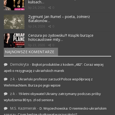
kulisach…
lip 24, 2026
0
Zygmunt Jan Rumel – poeta, żołnierz
Batalionów…
lip 24, 2026
0
Cenzura po żydowsku?! Książki burzące
holocaustowe mity…
lip 23, 2026
0
NAJNOWSZE KOMENTARZE
Demokryta
-
Bojkot produktów z kodem „482”. Coraz więcej
apeli o rezygnację z ukraińskich marek
z-k
-
Ukraiński profesor zarzucił Polsce współpracę z
Wehrmachtem. Burza po jego wpisie
z-k
-
19-letni obywatel Ukrainy zatrzymany podczas próby
wyłudzenia 80 tys. zł od seniora
M.S. Kazimierak
-
D. Wojciechowska: O niemiecko-ukraińskim
sojuszu. Czym będzie skutkował w przyszłości?