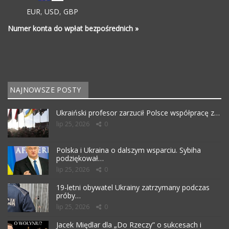
EUR
,
USD
,
GBP
Numer konta do wpłat bezpośrednich »
NAJNOWSZE POSTY
Ukraiński profesor zarzucił Polsce współpracę z…
lip 25, 2026
0
Polska i Ukraina o dalszym wsparciu. Sybiha
podziękował…
lip 25, 2026
0
19-letni obywatel Ukrainy zatrzymany podczas
próby…
lip 25, 2026
0
Jacek Międlar dla „Do Rzeczy” o sukcesach i