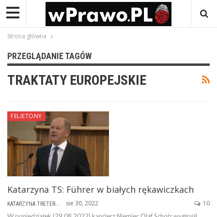
Strona główna
PRZEGLĄDANIE TAGÓW
TRAKTATY EUROPEJSKIE
FELIETONY
Katarzyna TS: Führer w białych rękawiczkach
sie 30, 2022
10
KATARZYNA TRETER-SIERPIŃSKA
W poniedziałek (29.08.2022) kanclerz Niemiec Olaf Scholz wygłosił