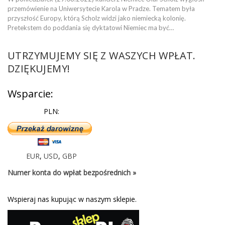
przemówienie na Uniwersytecie Karola w Pradze. Tematem była
przyszłość Europy, którą Scholz widzi jako niemiecką kolonię.
Pretekstem do poddania się dyktatowi Niemiec ma być…
UTRZYMUJEMY SIĘ Z WASZYCH WPŁAT.
DZIĘKUJEMY!
Wsparcie:
PLN:
EUR
,
USD
,
GBP
Numer konta do wpłat bezpośrednich »
Wspieraj nas kupując w naszym sklepie.