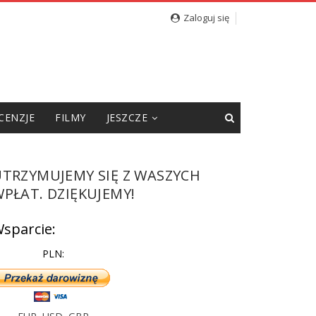
cję”
Zaloguj się
CENZJE
FILMY
JESZCZE
UTRZYMUJEMY SIĘ Z WASZYCH
PŁAT. DZIĘKUJEMY!
sparcie:
PLN: