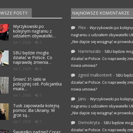
WSZE POSTY
NAJNOWSZE KOMENTARZE
Wyrzykowski po
Flex
-
Wyrzykowski po kolejn
kolejnym nagraniu z
nagraniu z udziałem obywatelki Uk
udziałem obywatelki…
„Nie dajcie się wciągnąć w prowoka
sie 1, 2026
0
Hammurabi
-
SBU będzie mog
SBU będzie mogła
działać w Polsce. Co
działać w Polsce. Co naprawdę zm
naprawdę zmienia…
nowa umowa?
sie 1, 2026
0
zgred malkontent
-
SBU będz
Śmierć 31-latki w
działać w Polsce. Co naprawdę zm
policyjnej celi. Policjantka
miała…
nowa umowa?
sie 1, 2026
0
Jans
-
Wyrzykowski po kolejn
Tusk zapowiada kolejną
nagraniu z udziałem obywatelki Uk
pomoc dla Ukrainy. W
„Nie dajcie się wciągnąć w prowoka
grze są…
sie 1, 2026
0
Demokryta
-
SBU będzie mog
działać w Polsce. Co naprawdę zm
Światełko nadziei? Coraz