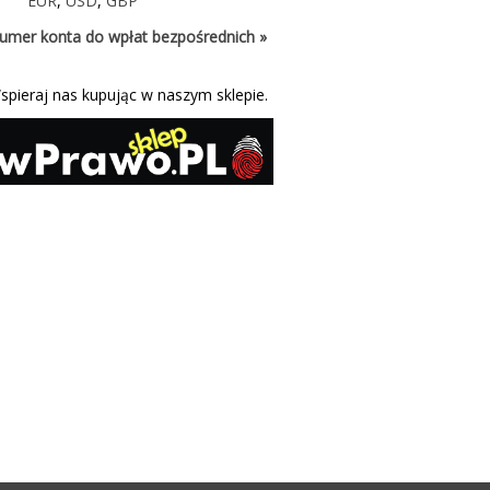
EUR
,
USD
,
GBP
umer konta do wpłat bezpośrednich »
spieraj nas kupując w naszym sklepie.