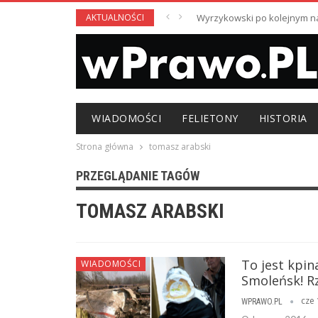
AKTUALNOŚCI
Wyrzykowski po kolejnym nag
WIADOMOŚCI
FELIETONY
HISTORIA
Strona główna
tomasz arabski
PRZEGLĄDANIE TAGÓW
TOMASZ ARABSKI
To jest kpin
WIADOMOŚCI
Smoleńsk! R
cze 
WPRAWO.PL