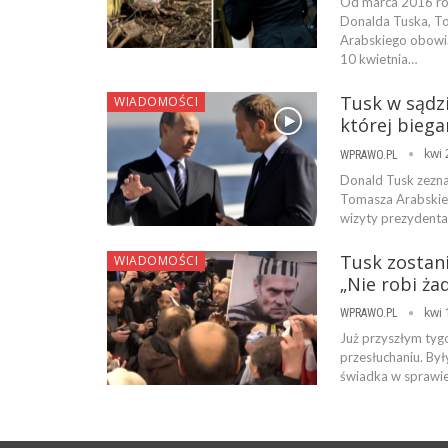
Od marca 2016 rok
Donalda Tuska, T
Arabskiego obowi
10 kwietnia…
Tusk w sądzi
WIADOMOŚCI
której bieg
kwi 
WPRAWO.PL
Donald Tusk zezn
Tomasza Arabskieg
wizyty prezydenta 
Tusk zostani
WIADOMOŚCI
„Nie robi ża
kwi 
WPRAWO.PL
Już przyszłym tygo
przesłuchaniu. Był
świadka w sprawie