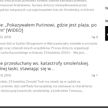
u trwa proces przeciwko byłemu szefowi kancelarii premiera
omaszowi Arabskiemu. Sprawa dotyczy niedopilnowania przez
N
ązków związanych z przygotowaniem lotu do Smoleńska, w którym
W
e: „Pokazywałem Putinowi, gdzie jest plaża, po
am” [WIDEO]
23, 2018
6
awał dziś w Sądzie Okręgowym w Warszawie jako świadek w procesie
o oraz czterech innych urzędników. Proces dotyczy organizacji
Lecha Kaczyńskiego w Katyniu 10 kwietnia 2010 r. - Nie jest…
e przesłuchany ws. katastrofy smoleńskiej.
dnej łaski, stawiając się w…
19, 2018
1
dniu, 23 kwietnia, Donald Tusk ma stawić się w sądzie na
y premier, dziś szef Rady Europejskiej, ma zeznawać w charakterze
 dotyczącej katastrofy smoleńskiej, a konkretnie Tomasza…