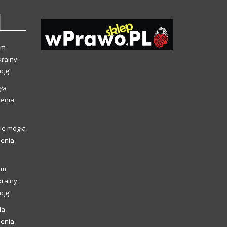
ym
rainy:
cję”
ła
ienia
ie mogła
ienia
ym
rainy:
cję”
ła
ienia