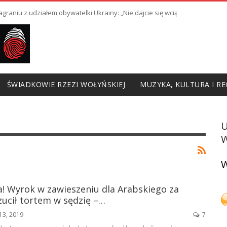
raniu z udziałem obywatelki Ukrainy: „Nie dajcie się wciągnąć w prowoka
ŚWIADKOWIE RZEZI WOŁYŃSKIEJ
MUZYKA, KULTURA I RE
W
W
a! Wyrok w zawieszeniu dla Arabskiego za
zucił tortem w sędzię –…
13, 2019
7