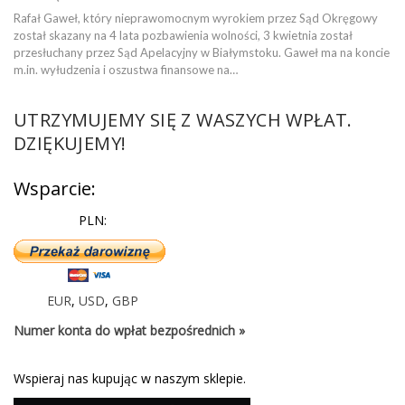
Rafał Gaweł, który nieprawomocnym wyrokiem przez Sąd Okręgowy
został skazany na 4 lata pozbawienia wolności, 3 kwietnia został
przesłuchany przez Sąd Apelacyjny w Białymstoku. Gaweł ma na koncie
m.in. wyłudzenia i oszustwa finansowe na…
UTRZYMUJEMY SIĘ Z WASZYCH WPŁAT.
DZIĘKUJEMY!
Wsparcie:
PLN:
EUR
,
USD
,
GBP
Numer konta do wpłat bezpośrednich »
Wspieraj nas kupując w naszym sklepie.