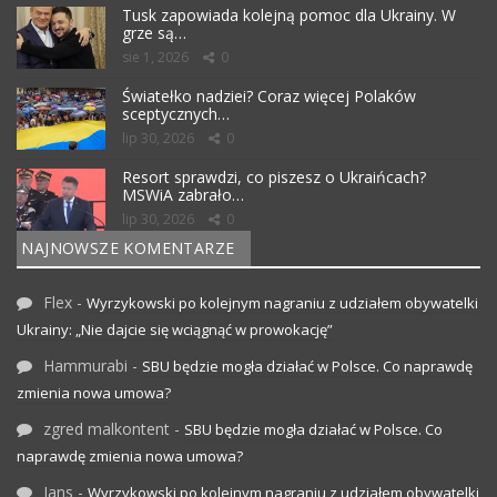
Tusk zapowiada kolejną pomoc dla Ukrainy. W
grze są…
sie 1, 2026
0
Światełko nadziei? Coraz więcej Polaków
sceptycznych…
lip 30, 2026
0
Resort sprawdzi, co piszesz o Ukraińcach?
MSWiA zabrało…
lip 30, 2026
0
NAJNOWSZE KOMENTARZE
Flex
-
Wyrzykowski po kolejnym nagraniu z udziałem obywatelki
Ukrainy: „Nie dajcie się wciągnąć w prowokację”
Hammurabi
-
SBU będzie mogła działać w Polsce. Co naprawdę
zmienia nowa umowa?
zgred malkontent
-
SBU będzie mogła działać w Polsce. Co
naprawdę zmienia nowa umowa?
Jans
-
Wyrzykowski po kolejnym nagraniu z udziałem obywatelki