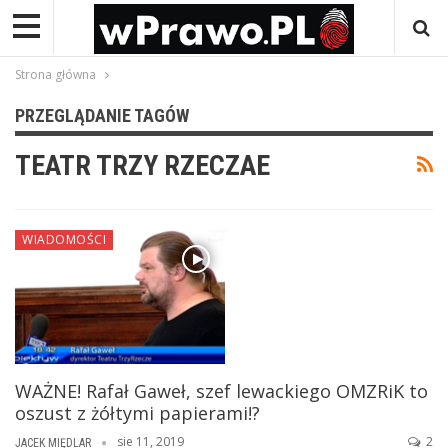
Strona główna
PRZEGLĄDANIE TAGÓW
TEATR TRZY RZECZAE
WIADOMOŚCI
WAŻNE! Rafał Gaweł, szef lewackiego OMZRiK to
oszust z żółtymi papierami!?
sie 11, 2019
2
JACEK MIĘDLAR