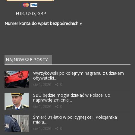
EUR
,
USD
,
GBP
Numer konta do wpłat bezpośrednich »
NAJNOWSZE POSTY
Wyrzykowski po kolejnym nagraniu z udziałem
obywatelki…
sie 1, 2026
0
SBU będzie mogła działać w Polsce. Co
naprawdę zmienia…
sie 1, 2026
0
Śmierć 31-latki w policyjnej celi. Policjantka
miała…
sie 1, 2026
0