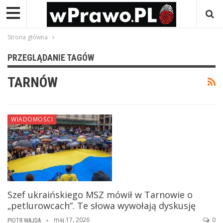
Strona główna
PRZEGLĄDANIE TAGÓW
TARNÓW
WIADOMOŚCI
Szef ukraińskiego MSZ mówił w Tarnowie o
„petlurowcach”. Te słowa wywołają dyskusję
maj 17, 2026
0
PIOTR WAJDA