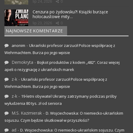
lip 24, 2026
0
Cenzura po żydowsku?! Książki burzące
holocaustowe mity…
lip 23, 2026
0
NAJNOWSZE KOMENTARZE
-
anonim
Ukraiński profesor zarzucił Polsce współpracę z
Wehrmachtem. Burza po jego wpisie
Demokryta
-
Bojkot produktów z kodem „482”. Coraz więcej
apeli o rezygnację z ukraińskich marek
z-k
-
Ukraiński profesor zarzucił Polsce współpracę z
Wehrmachtem. Burza po jego wpisie
z-k
-
19-letni obywatel Ukrainy zatrzymany podczas próby
wyłudzenia 80 tys. zł od seniora
M.S. Kazimierak
-
D. Wojciechowska: O niemiecko-ukraińskim
sojuszu. Czym będzie skutkował w przyszłości?
ad
-
D. Wojciechowska: O niemiecko-ukraińskim sojuszu. Czym