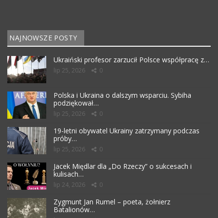
NAJNOWSZE POSTY
Ukraiński profesor zarzucił Polsce współpracę z…
lip 25, 2026
0
Polska i Ukraina o dalszym wsparciu. Sybiha
podziękował…
lip 25, 2026
0
19-letni obywatel Ukrainy zatrzymany podczas
próby…
lip 25, 2026
0
Jacek Międlar dla „Do Rzeczy” o sukcesach i
kulisach…
lip 24, 2026
0
Zygmunt Jan Rumel – poeta, żołnierz
Batalionów…