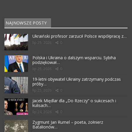
NAJNOWSZE POSTY
Ukraiński profesor zarzucił Polsce współpracę z…
lip 25, 2026
0
Polska i Ukraina o dalszym wsparciu. Sybiha
podziękował…
lip 25, 2026
0
19-letni obywatel Ukrainy zatrzymany podczas
próby…
lip 25, 2026
0
Jacek Międlar dla „Do Rzeczy” o sukcesach i
kulisach…
lip 24, 2026
0
Zygmunt Jan Rumel – poeta, żołnierz
Batalionów…