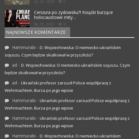
lip 24, 2026
0
Cenzura po żydowsku?! Książki burzące
holocaustowe mity…
lip 23, 2026
0
NAJNOWSZE KOMENTARZE
Hammurabi
-
D. Wojciechowska: O niemiecko-ukraińskim
sojuszu. Czym będzie skutkował w przyszłości?
ad
-
D. Wojciechowska: O niemiecko-ukraińskim sojuszu. Czym
będzie skutkował w przyszłości?
ad
-
Ukraiński profesor zarzucił Polsce współpracę z
Wehrmachtem. Burza po jego wpisie
Hammurabi
-
Ukraiński profesor zarzucił Polsce współpracę z
Wehrmachtem. Burza po jego wpisie
Hammurabi
-
Ukraiński profesor zarzucił Polsce współpracę z
Wehrmachtem. Burza po jego wpisie
Hammurabi
-
D. Wojciechowska: O niemiecko-ukraińskim