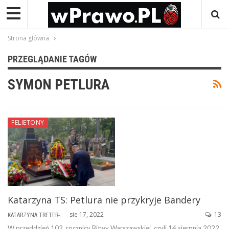
Strona główna
PRZEGLĄDANIE TAGÓW
SYMON PETLURA
FELIETONY
Katarzyna TS: Petlura nie przykryje Bandery
sie 17, 2022
13
KATARZYNA TRETER-SIERPIŃSKA
W przeddzień 102. rocznicy Bitwy Warszawskiej, czyli 14 sierpnia 2022