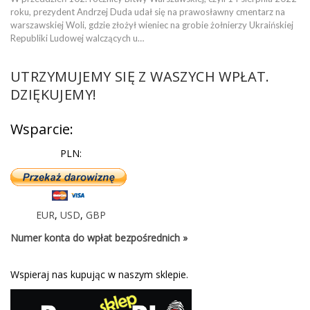
roku, prezydent Andrzej Duda udał się na prawosławny cmentarz na
warszawskiej Woli, gdzie złożył wieniec na grobie żołnierzy Ukraińskiej
Republiki Ludowej walczących u…
UTRZYMUJEMY SIĘ Z WASZYCH WPŁAT.
DZIĘKUJEMY!
Wsparcie:
PLN:
EUR
,
USD
,
GBP
Numer konta do wpłat bezpośrednich »
Wspieraj nas kupując w naszym sklepie.