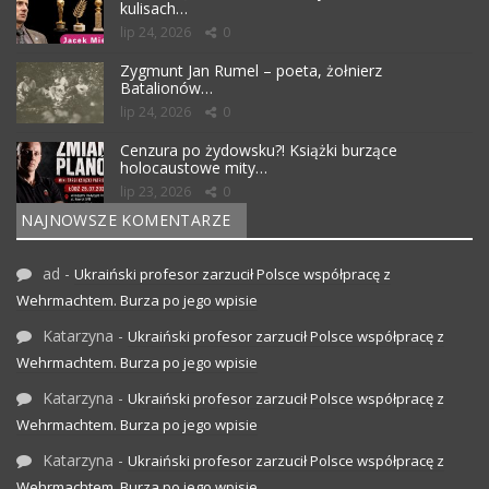
kulisach…
lip 24, 2026
0
Zygmunt Jan Rumel – poeta, żołnierz
Batalionów…
lip 24, 2026
0
Cenzura po żydowsku?! Książki burzące
holocaustowe mity…
lip 23, 2026
0
NAJNOWSZE KOMENTARZE
ad
-
Ukraiński profesor zarzucił Polsce współpracę z
Wehrmachtem. Burza po jego wpisie
Katarzyna
-
Ukraiński profesor zarzucił Polsce współpracę z
Wehrmachtem. Burza po jego wpisie
Katarzyna
-
Ukraiński profesor zarzucił Polsce współpracę z
Wehrmachtem. Burza po jego wpisie
Katarzyna
-
Ukraiński profesor zarzucił Polsce współpracę z
Wehrmachtem. Burza po jego wpisie