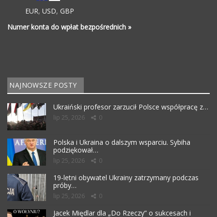
EUR
,
USD
,
GBP
Numer konta do wpłat bezpośrednich »
NAJNOWSZE POSTY
Ukraiński profesor zarzucił Polsce współpracę z…
lip 25, 2026
0
Polska i Ukraina o dalszym wsparciu. Sybiha
podziękował…
lip 25, 2026
0
19-letni obywatel Ukrainy zatrzymany podczas
próby…
lip 25, 2026
0
Jacek Międlar dla „Do Rzeczy” o sukcesach i