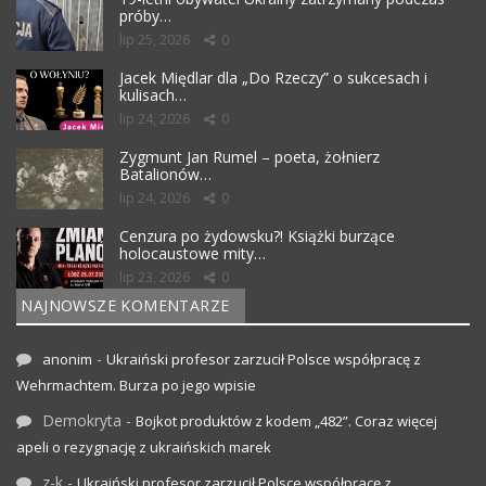
próby…
lip 25, 2026
0
Jacek Międlar dla „Do Rzeczy” o sukcesach i
kulisach…
lip 24, 2026
0
Zygmunt Jan Rumel – poeta, żołnierz
Batalionów…
lip 24, 2026
0
Cenzura po żydowsku?! Książki burzące
holocaustowe mity…
lip 23, 2026
0
NAJNOWSZE KOMENTARZE
-
anonim
Ukraiński profesor zarzucił Polsce współpracę z
Wehrmachtem. Burza po jego wpisie
Demokryta
-
Bojkot produktów z kodem „482”. Coraz więcej
apeli o rezygnację z ukraińskich marek
z-k
-
Ukraiński profesor zarzucił Polsce współpracę z