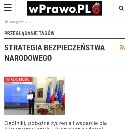
Strona główna
PRZEGLĄDANIE TAGÓW
STRATEGIA BEZPIECZEŃSTWA
NARODOWEGO
WIADOMOŚCI
Ogólniki, pobożne życzenia i wsparcie dla