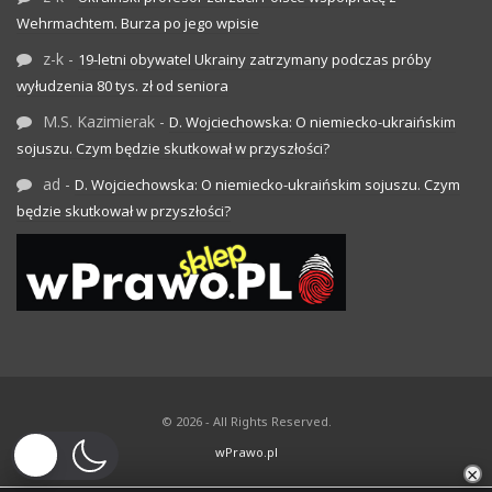
Wehrmachtem. Burza po jego wpisie
z-k
-
19-letni obywatel Ukrainy zatrzymany podczas próby
wyłudzenia 80 tys. zł od seniora
M.S. Kazimierak
-
D. Wojciechowska: O niemiecko-ukraińskim
sojuszu. Czym będzie skutkował w przyszłości?
ad
-
D. Wojciechowska: O niemiecko-ukraińskim sojuszu. Czym
będzie skutkował w przyszłości?
© 2026 - All Rights Reserved.
wPrawo.pl
×