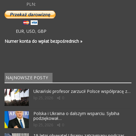
PLN:
EUR
,
USD
,
GBP
Numer konta do wpłat bezpośrednich »
NAJNOWSZE POSTY
Ukraiński profesor zarzucił Polsce współpracę z…
lip 25, 2026
0
Polska i Ukraina o dalszym wsparciu. Sybiha
podziękował…
lip 25, 2026
0
19-letni obywatel Ukrainy zatrzymany podczas