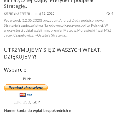
klimatycznej szajby. Prezydent podpisał
Strategię…
maj 12, 2020
4
KATARZYNA TRETER-SIERPIŃSKA
We wtorek (12.05.2020) prezydent Andrzej Duda podpisał nową
Strategię Bezpieczeństwa Narodowego Rzeczypospolitej Polskiej. W
uroczystości udział wzięli m.in. premier Mateusz Morawiecki i szef MSZ
Jacek Czaputowicz. –Ostatnia Strategia…
UTRZYMUJEMY SIĘ Z WASZYCH WPŁAT.
DZIĘKUJEMY!
Wsparcie:
PLN:
EUR
,
USD
,
GBP
Numer konta do wpłat bezpośrednich »