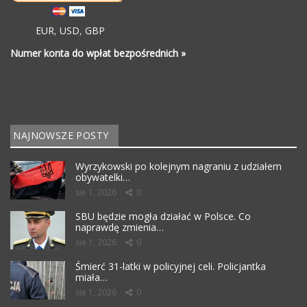
EUR
,
USD
,
GBP
Numer konta do wpłat bezpośrednich »
NAJNOWSZE POSTY
Wyrzykowski po kolejnym nagraniu z udziałem
obywatelki…
sie 1, 2026
0
SBU będzie mogła działać w Polsce. Co
naprawdę zmienia…
sie 1, 2026
0
Śmierć 31-latki w policyjnej celi. Policjantka
miała…
sie 1, 2026
0