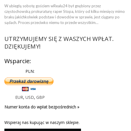
W ubiegłą sobotę gościem wRealu24 był gnębiony przez
częstochowską prokuraturę raper Stopa, który od kilku miesięcy mimo
braku jakichkolwiek podstaw i dowodów w sprawie, jest ciągany po
sądach. Proces przeciwko niemu to przede wszystkim…
UTRZYMUJEMY SIĘ Z WASZYCH WPŁAT.
DZIĘKUJEMY!
Wsparcie:
PLN:
EUR
,
USD
,
GBP
Numer konta do wpłat bezpośrednich »
Wspieraj nas kupując w naszym sklepie.