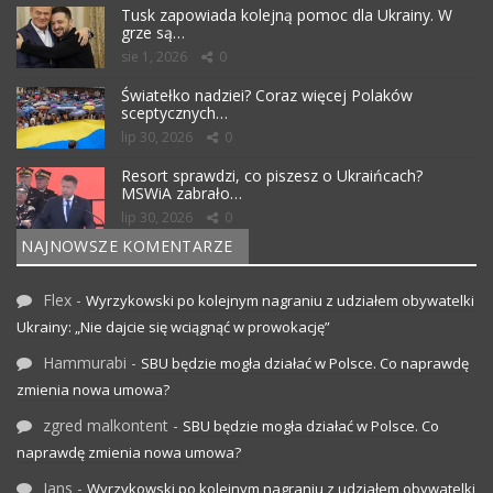
Tusk zapowiada kolejną pomoc dla Ukrainy. W
grze są…
sie 1, 2026
0
Światełko nadziei? Coraz więcej Polaków
sceptycznych…
lip 30, 2026
0
Resort sprawdzi, co piszesz o Ukraińcach?
MSWiA zabrało…
lip 30, 2026
0
NAJNOWSZE KOMENTARZE
Flex
-
Wyrzykowski po kolejnym nagraniu z udziałem obywatelki
Ukrainy: „Nie dajcie się wciągnąć w prowokację”
Hammurabi
-
SBU będzie mogła działać w Polsce. Co naprawdę
zmienia nowa umowa?
zgred malkontent
-
SBU będzie mogła działać w Polsce. Co
naprawdę zmienia nowa umowa?
Jans
-
Wyrzykowski po kolejnym nagraniu z udziałem obywatelki