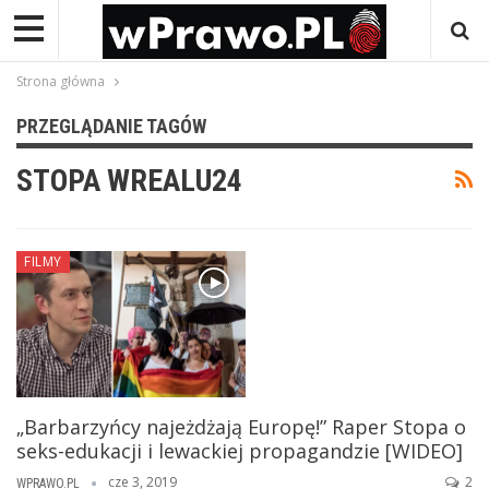
Strona główna
PRZEGLĄDANIE TAGÓW
STOPA WREALU24
FILMY
„Barbarzyńcy najeżdżają Europę!” Raper Stopa o
seks-edukacji i lewackiej propagandzie [WIDEO]
cze 3, 2019
2
WPRAWO.PL