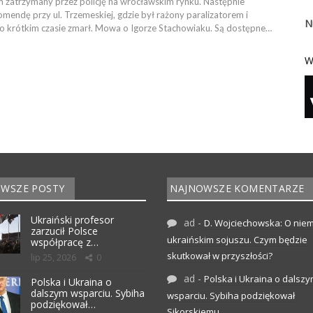
zatrzymany przez policję na wrocławskim rynku. Następnie
mendę przy ul. Trzemeskiej, gdzie był rażony paralizatorem i
N
 Po krótkim czasie zmarł. Mowa o Igorze Stachowiaku. Są dostępne…
W
WSZE POSTY
NAJNOWSZE KOMENTARZE
Ukraiński profesor
ad
-
D. Wojciechowska: O niem
zarzucił Polsce
ukraińskim sojuszu. Czym będzie
współpracę z…
skutkował w przyszłości?
lip 25, 2026
0
ad
-
Polska i Ukraina o dalsz
Polska i Ukraina o
dalszym wsparciu. Sybiha
wsparciu. Sybiha podziękował
podziękował…
Sikorskiemu