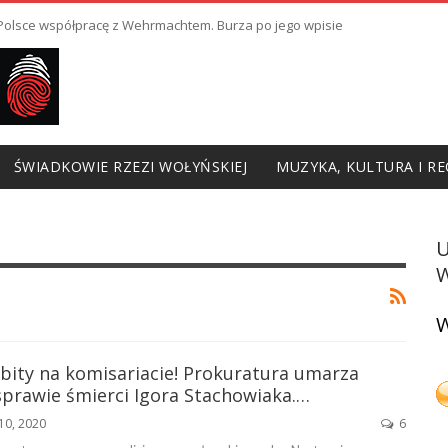
ł Polsce współpracę z Wehrmachtem. Burza po jego wpisie
ŚWIADKOWIE RZEZI WOŁYŃSKIEJ
MUZYKA, KULTURA I RE
W
W
bity na komisariacie! Prokuratura umarza
sprawie śmierci Igora Stachowiaka.…
10, 2020
6