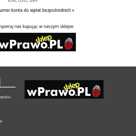
EUR
,
USD
,
GBP
umer konta do wpłat bezpośrednich »
spieraj nas kupując w naszym sklepie.
iecko-
ym