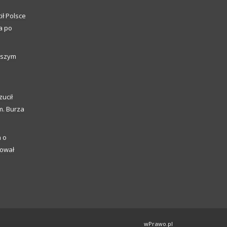
ił Polsce
a po
alszym
zucił
m. Burza
a o
kował
wPrawo.pl