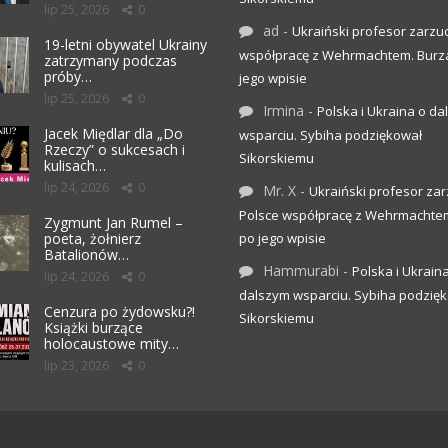
lip 25, 2026
0
ad
-
Ukraiński profesor zarzuc
19-letni obywatel Ukrainy
współpracę z Wehrmachtem. Burz
zatrzymany podczas
próby…
jego wpisie
lip 25, 2026
0
Irmina
-
Polska i Ukraina o d
Jacek Międlar dla „Do
wsparciu. Sybiha podziękował
Rzeczy” o sukcesach i
Sikorskiemu
kulisach…
lip 24, 2026
0
Mr. X
-
Ukraiński profesor zar
Polsce współpracę z Wehrmachte
Zygmunt Jan Rumel –
poeta, żołnierz
po jego wpisie
Batalionów…
Hammurabi
-
Polska i Ukrain
lip 24, 2026
0
dalszym wsparciu. Sybiha podzię
Cenzura po żydowsku?!
Sikorskiemu
Książki burzące
holocaustowe mity…
lip 23, 2026
0