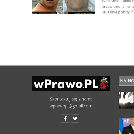
Wczesnym rankiem 
przewieziony na ko
brutalnie pobity.
NAJNO
Skontaktuj się z nami:
wprawopl@gmail.com