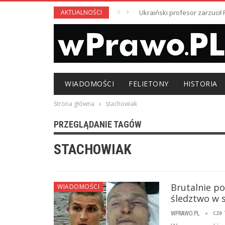
AKTUALNOŚCI
Ukraiński profesor zarzuci
WIADOMOŚCI
FELIETONY
HISTORIA
Strona główna
stachowiak
PRZEGLĄDANIE TAGÓW
STACHOWIAK
Brutalnie po
WIADOMOŚCI
śledztwo w 
cze 
WPRAWO.PL