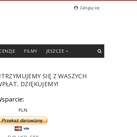
Zaloguj się
CENZJE
FILMY
JESZCZE
UTRZYMUJEMY SIĘ Z WASZYCH
PŁAT. DZIĘKUJEMY!
sparcie:
PLN: