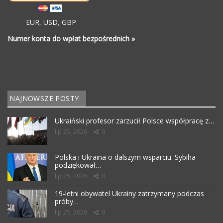
EUR
,
USD
,
GBP
Numer konta do wpłat bezpośrednich »
NAJNOWSZE POSTY
Ukraiński profesor zarzucił Polsce współpracę z…
lip 25, 2026
0
Polska i Ukraina o dalszym wsparciu. Sybiha
podziękował…
lip 25, 2026
0
19-letni obywatel Ukrainy zatrzymany podczas
próby…
lip 25, 2026
0