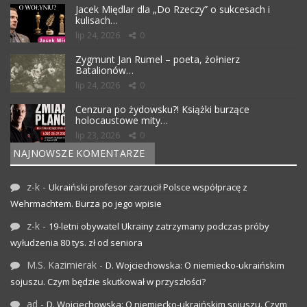
Jacek Międlar dla „Do Rzeczy” o sukcesach i
kulisach…
lip 24, 2026
0
Zygmunt Jan Rumel – poeta, żołnierz
Batalionów…
lip 24, 2026
0
Cenzura po żydowsku?! Książki burzące
holocaustowe mity…
lip 23, 2026
0
NAJNOWSZE KOMENTARZE
z-k
-
Ukraiński profesor zarzucił Polsce współpracę z
Wehrmachtem. Burza po jego wpisie
z-k
-
19-letni obywatel Ukrainy zatrzymany podczas próby
wyłudzenia 80 tys. zł od seniora
M.S. Kazimierak
-
D. Wojciechowska: O niemiecko-ukraińskim
sojuszu. Czym będzie skutkował w przyszłości?
ad
-
D. Wojciechowska: O niemiecko-ukraińskim sojuszu. Czym