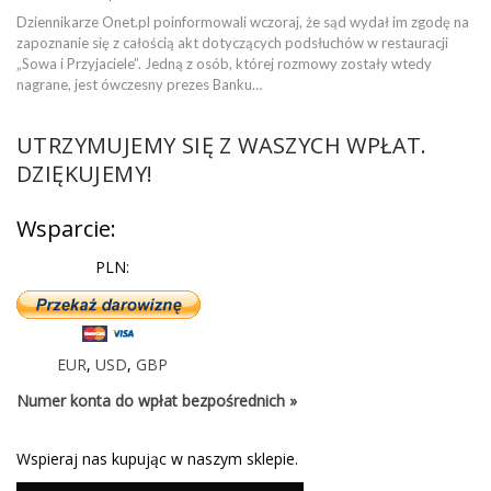
Dziennikarze Onet.pl poinformowali wczoraj, że sąd wydał im zgodę na
zapoznanie się z całością akt dotyczących podsłuchów w restauracji
„Sowa i Przyjaciele”. Jedną z osób, której rozmowy zostały wtedy
nagrane, jest ówczesny prezes Banku…
UTRZYMUJEMY SIĘ Z WASZYCH WPŁAT.
DZIĘKUJEMY!
Wsparcie:
PLN:
EUR
,
USD
,
GBP
Numer konta do wpłat bezpośrednich »
Wspieraj nas kupując w naszym sklepie.