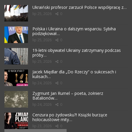
Ukraiński profesor zarzucił Polsce współpracę z…
lip 25, 2026
0
Polska i Ukraina o dalszym wsparciu. Sybiha
podziękował…
lip 25, 2026
0
19-letni obywatel Ukrainy zatrzymany podczas
próby…
lip 25, 2026
0
Jacek Międlar dla „Do Rzeczy” o sukcesach i
kulisach…
lip 24, 2026
0
Zygmunt Jan Rumel – poeta, żołnierz
Batalionów…
lip 24, 2026
0
Cenzura po żydowsku?! Książki burzące
holocaustowe mity…
lip 23, 2026
0