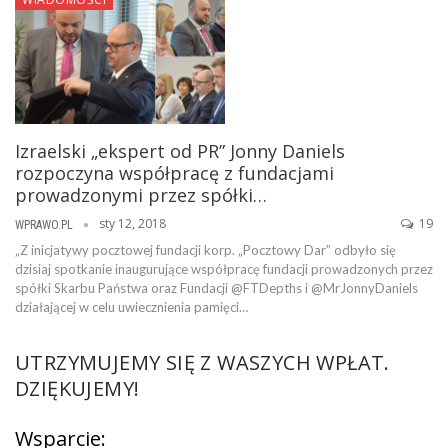
Izraelski „ekspert od PR” Jonny Daniels
rozpoczyna współpracę z fundacjami
prowadzonymi przez spółki…
sty 12, 2018
19
WPRAWO.PL
„Z inicjatywy pocztowej fundacji korp. „Pocztowy Dar” odbyło się
dzisiaj spotkanie inaugurujące współpracę fundacji prowadzonych przez
spółki Skarbu Państwa oraz Fundacji @FTDepths i @MrJonnyDaniels
działającej w celu uwiecznienia pamięci…
UTRZYMUJEMY SIĘ Z WASZYCH WPŁAT.
DZIĘKUJEMY!
Wsparcie: