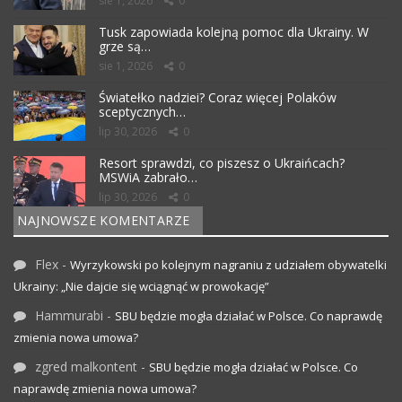
sie 1, 2026
0
Tusk zapowiada kolejną pomoc dla Ukrainy. W
grze są…
sie 1, 2026
0
Światełko nadziei? Coraz więcej Polaków
sceptycznych…
lip 30, 2026
0
Resort sprawdzi, co piszesz o Ukraińcach?
MSWiA zabrało…
lip 30, 2026
0
NAJNOWSZE KOMENTARZE
Flex
-
Wyrzykowski po kolejnym nagraniu z udziałem obywatelki
Ukrainy: „Nie dajcie się wciągnąć w prowokację”
Hammurabi
-
SBU będzie mogła działać w Polsce. Co naprawdę
zmienia nowa umowa?
zgred malkontent
-
SBU będzie mogła działać w Polsce. Co
naprawdę zmienia nowa umowa?