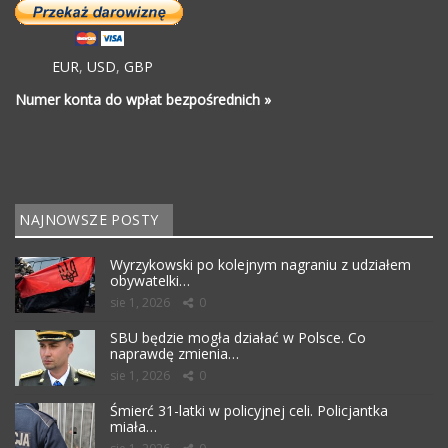
EUR
,
USD
,
GBP
Numer konta do wpłat bezpośrednich »
NAJNOWSZE POSTY
Wyrzykowski po kolejnym nagraniu z udziałem
obywatelki…
sie 1, 2026
0
SBU będzie mogła działać w Polsce. Co
naprawdę zmienia…
sie 1, 2026
0
Śmierć 31-latki w policyjnej celi. Policjantka
miała…