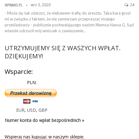
wrz 3, 2020
24
WPRAWO.PL
- Może się tak zdarzyć, że niebawem trafię do aresztu. Taka kara grozi
mi w związku z faktem, że nie zamierzam przepraszać mojego
prześladowcy - publicznie pochwalającego nazizm Niemca Hansa G. Sąd
właśnie odrzucił mój wniosek o zawieszenie…
UTRZYMUJEMY SIĘ Z WASZYCH WPŁAT.
DZIĘKUJEMY!
Wsparcie:
PLN:
EUR
,
USD
,
GBP
Numer konta do wpłat bezpośrednich »
Wspieraj nas kupując w naszym sklepie.