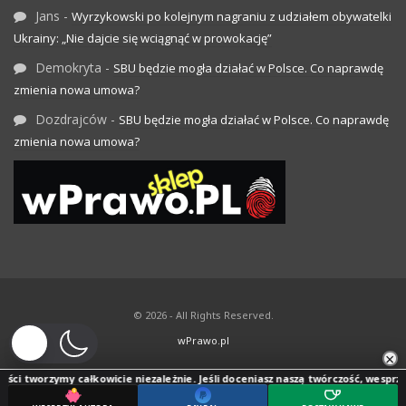
Jans
-
Wyrzykowski po kolejnym nagraniu z udziałem obywatelki
Ukrainy: „Nie dajcie się wciągnąć w prowokację”
Demokryta
-
SBU będzie mogła działać w Polsce. Co naprawdę
zmienia nowa umowa?
Dozdrajców
-
SBU będzie mogła działać w Polsce. Co naprawdę
zmienia nowa umowa?
© 2026 - All Rights Reserved.
wPrawo.pl
×
ści tworzymy całkowicie niezależnie. Jeśli doceniasz naszą twórczość, wesprzyj j