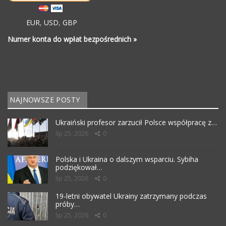
EUR
,
USD
,
GBP
Numer konta do wpłat bezpośrednich »
NAJNOWSZE POSTY
Ukraiński profesor zarzucił Polsce współpracę z…
lip 25, 2026
0
Polska i Ukraina o dalszym wsparciu. Sybiha
podziękował…
lip 25, 2026
0
19-letni obywatel Ukrainy zatrzymany podczas
próby…
lip 25, 2026
0