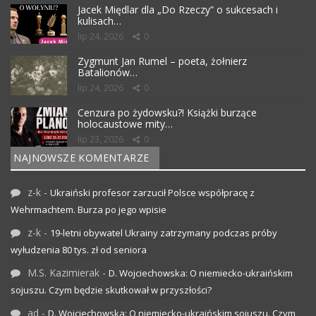
Jacek Międlar dla „Do Rzeczy” o sukcesach i
kulisach…
lip 24, 2026
0
Zygmunt Jan Rumel – poeta, żołnierz
Batalionów…
lip 24, 2026
0
Cenzura po żydowsku?! Książki burzące
holocaustowe mity…
lip 23, 2026
0
NAJNOWSZE KOMENTARZE
z-k
-
Ukraiński profesor zarzucił Polsce współpracę z
Wehrmachtem. Burza po jego wpisie
z-k
-
19-letni obywatel Ukrainy zatrzymany podczas próby
wyłudzenia 80 tys. zł od seniora
M.S. Kazimierak
-
D. Wojciechowska: O niemiecko-ukraińskim
sojuszu. Czym będzie skutkował w przyszłości?
ad
-
D. Wojciechowska: O niemiecko-ukraińskim sojuszu. Czym