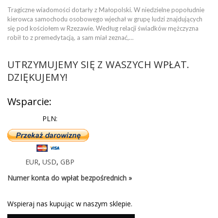
Tragiczne wiadomości dotarły z Małopolski. W niedzielne popołudnie
kierowca samochodu osobowego wjechał w grupę ludzi znajdujących
się pod kościołem w Rzezawie. Według relacji świadków mężczyzna
robił to z premedytacją, a sam miał zeznać,…
UTRZYMUJEMY SIĘ Z WASZYCH WPŁAT.
DZIĘKUJEMY!
Wsparcie:
PLN:
EUR
,
USD
,
GBP
Numer konta do wpłat bezpośrednich »
Wspieraj nas kupując w naszym sklepie.