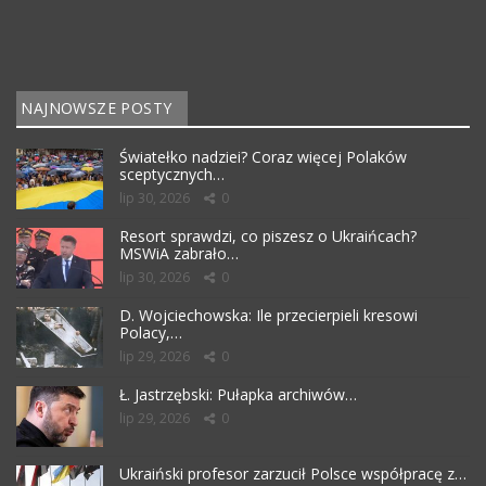
NAJNOWSZE POSTY
Światełko nadziei? Coraz więcej Polaków
sceptycznych…
lip 30, 2026
0
Resort sprawdzi, co piszesz o Ukraińcach?
MSWiA zabrało…
lip 30, 2026
0
D. Wojciechowska: Ile przecierpieli kresowi
Polacy,…
lip 29, 2026
0
Ł. Jastrzębski: Pułapka archiwów…
lip 29, 2026
0
Ukraiński profesor zarzucił Polsce współpracę z…