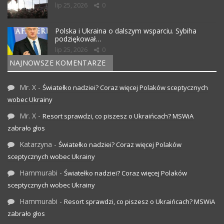
lip 25, 2026
0
Polska i Ukraina o dalszym wsparciu. Sybiha
podziękował…
lip 25, 2026
0
NAJNOWSZE KOMENTARZE
Mr. X
-
Światełko nadziei? Coraz więcej Polaków sceptycznych
wobec Ukrainy
Mr. X
-
Resort sprawdzi, co piszesz o Ukraińcach? MSWiA
zabrało głos
Katarzyna
-
Światełko nadziei? Coraz więcej Polaków
sceptycznych wobec Ukrainy
Hammurabi
-
Światełko nadziei? Coraz więcej Polaków
sceptycznych wobec Ukrainy
Hammurabi
-
Resort sprawdzi, co piszesz o Ukraińcach? MSWiA
zabrało głos