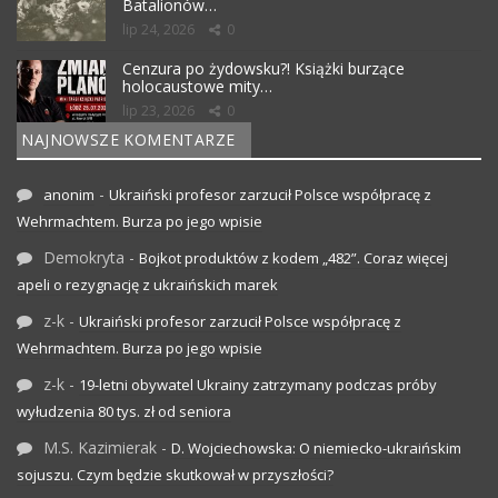
Batalionów…
lip 24, 2026
0
Cenzura po żydowsku?! Książki burzące
holocaustowe mity…
lip 23, 2026
0
NAJNOWSZE KOMENTARZE
-
anonim
Ukraiński profesor zarzucił Polsce współpracę z
Wehrmachtem. Burza po jego wpisie
Demokryta
-
Bojkot produktów z kodem „482”. Coraz więcej
apeli o rezygnację z ukraińskich marek
z-k
-
Ukraiński profesor zarzucił Polsce współpracę z
Wehrmachtem. Burza po jego wpisie
z-k
-
19-letni obywatel Ukrainy zatrzymany podczas próby
wyłudzenia 80 tys. zł od seniora
M.S. Kazimierak
-
D. Wojciechowska: O niemiecko-ukraińskim
sojuszu. Czym będzie skutkował w przyszłości?