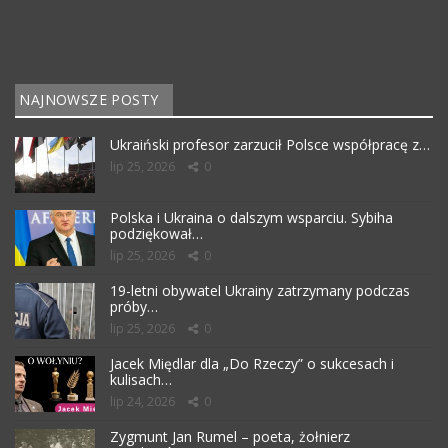
NAJNOWSZE POSTY
Ukraiński profesor zarzucił Polsce współpracę z…
lip 25, 2026
0
Polska i Ukraina o dalszym wsparciu. Sybiha
podziękował…
lip 25, 2026
0
19-letni obywatel Ukrainy zatrzymany podczas
próby…
lip 25, 2026
0
Jacek Międlar dla „Do Rzeczy” o sukcesach i
kulisach…
lip 24, 2026
0
Zygmunt Jan Rumel – poeta, żołnierz