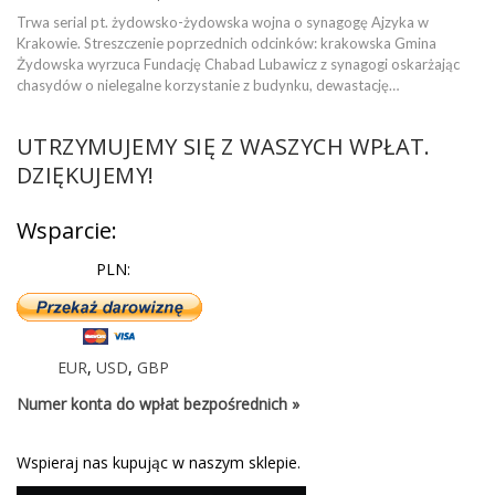
Trwa serial pt. żydowsko-żydowska wojna o synagogę Ajzyka w
Krakowie. Streszczenie poprzednich odcinków: krakowska Gmina
Żydowska wyrzuca Fundację Chabad Lubawicz z synagogi oskarżając
chasydów o nielegalne korzystanie z budynku, dewastację…
UTRZYMUJEMY SIĘ Z WASZYCH WPŁAT.
DZIĘKUJEMY!
Wsparcie:
PLN:
EUR
,
USD
,
GBP
Numer konta do wpłat bezpośrednich »
Wspieraj nas kupując w naszym sklepie.