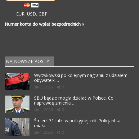
EUR
,
USD
,
GBP
Numer konta do wpłat bezpośrednich »
NAJNOWSZE POSTY
Wyrzykowski po kolejnym nagraniu z udziałem
obywatelki…
sie 1, 2026
0
SBU będzie mogła działać w Polsce. Co
naprawdę zmienia…
sie 1, 2026
0
Śmierć 31-latki w policyjnej celi. Policjantka
miała…
sie 1, 2026
0