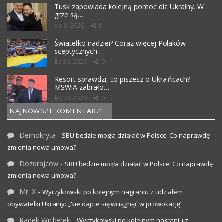
Tusk zapowiada kolejną pomoc dla Ukrainy. W
grze są…
sie 1, 2026
0
Światełko nadziei? Coraz więcej Polaków
sceptycznych…
lip 30, 2026
0
Resort sprawdzi, co piszesz o Ukraińcach?
MSWiA zabrało…
lip 30, 2026
0
NAJNOWSZE KOMENTARZE
Demokryta
-
SBU będzie mogła działać w Polsce. Co naprawdę
zmienia nowa umowa?
Dozdrajców
-
SBU będzie mogła działać w Polsce. Co naprawdę
zmienia nowa umowa?
Mr. X
-
Wyrzykowski po kolejnym nagraniu z udziałem
obywatelki Ukrainy: „Nie dajcie się wciągnąć w prowokację”
Radek Wicherek
-
Wyrzykowski po kolejnym nagraniu z