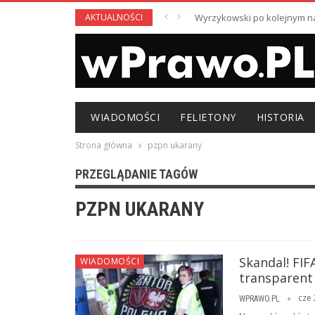
AKTUALNOŚCI
Wyrzykowski po kolejnym nag
WIADOMOŚCI
FELIETONY
HISTORIA
Strona główna
pzpn ukarany
PRZEGLĄDANIE TAGÓW
PZPN UKARANY
Skandal! FIF
WIADOMOŚCI
transparent 
cze 
WPRAWO.PL