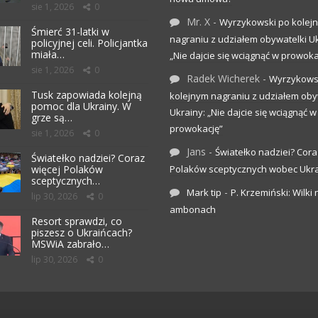
sie 1, 2026
0
Mr. X
-
Wyrzykowski po kolej
Śmierć 31-latki w
nagraniu z udziałem obywatelki Uk
policyjnej celi. Policjantka
miała…
„Nie dajcie się wciągnąć w prowoka
sie 1, 2026
0
Radek Wicherek
-
Wyrzykows
Tusk zapowiada kolejną
kolejnym nagraniu z udziałem oby
pomoc dla Ukrainy. W
Ukrainy: „Nie dajcie się wciągnąć w
grze są…
prowokację”
sie 1, 2026
0
Jans
-
Światełko nadziei? Cora
Światełko nadziei? Coraz
więcej Polaków
Polaków sceptycznych wobec Ukr
sceptycznych…
-
Mark tip
P. Krzemiński: Wilki 
lip 30, 2026
0
ambonach
Resort sprawdzi, co
piszesz o Ukraińcach?
MSWiA zabrało…
lip 30, 2026
0