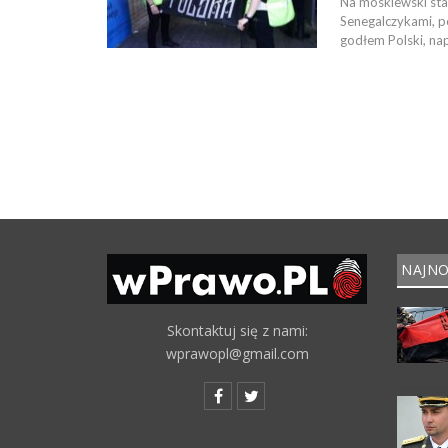
Na moskiewski sta
Senegalczykami, po
godłem Polski, na
NAJNO
Skontaktuj się z nami:
wprawopl@gmail.com