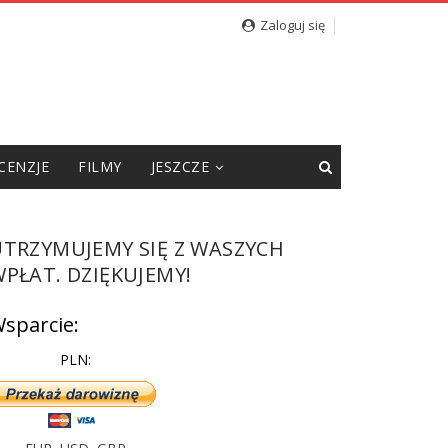
cję”
Zaloguj się
CENZJE
FILMY
JESZCZE
UTRZYMUJEMY SIĘ Z WASZYCH
PŁAT. DZIĘKUJEMY!
sparcie:
PLN: