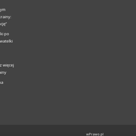
nym
rainy:
cję”
ki po
watelki
z więcej
ainy
na
wPrawo.pl