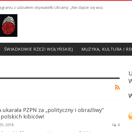
raniu z udziałem obywatelki Ukrainy: „Nie dajcie się wciągnąć w prowoka
ŚWIADKOWIE RZEZI WOŁYŃSKIEJ
MUZYKA, KULTURA I RE
W
W
A ukarała PZPN za „polityczny i obraźliwy”
polskich kibiców!
25, 2018
4