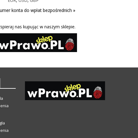
EUR
,
USD
,
GBP
umer konta do wpłat bezpośrednich »
spieraj nas kupując w naszym sklepie.
ła
ienia
gła
ienia