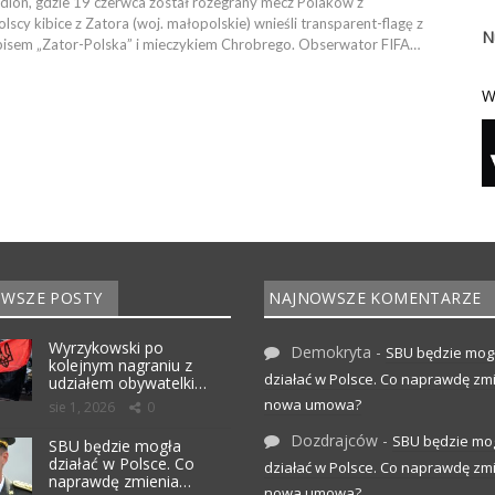
dion, gdzie 19 czerwca został rozegrany mecz Polaków z
lscy kibice z Zatora (woj. małopolskie) wnieśli transparent-flagę z
N
pisem „Zator-Polska” i mieczykiem Chrobrego. Obserwator FIFA…
W
WSZE POSTY
NAJNOWSZE KOMENTARZE
Wyrzykowski po
Demokryta
-
SBU będzie mog
kolejnym nagraniu z
działać w Polsce. Co naprawdę zm
udziałem obywatelki…
nowa umowa?
sie 1, 2026
0
Dozdrajców
-
SBU będzie mo
SBU będzie mogła
działać w Polsce. Co
działać w Polsce. Co naprawdę zm
naprawdę zmienia…
nowa umowa?