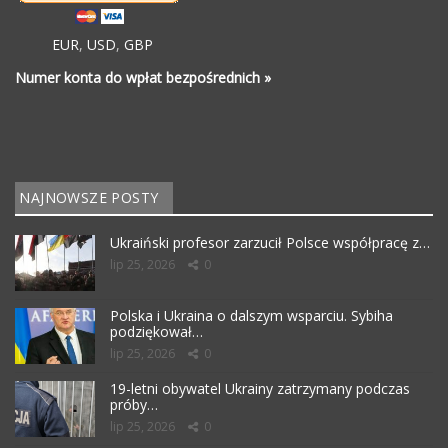
EUR
,
USD
,
GBP
Numer konta do wpłat bezpośrednich »
NAJNOWSZE POSTY
Ukraiński profesor zarzucił Polsce współpracę z…
lip 25, 2026
0
Polska i Ukraina o dalszym wsparciu. Sybiha
podziękował…
lip 25, 2026
0
19-letni obywatel Ukrainy zatrzymany podczas
próby…
lip 25, 2026
0