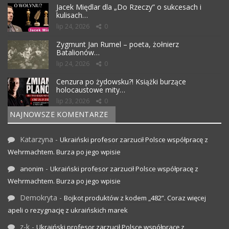
Jacek Międlar dla „Do Rzeczy” o sukcesach i
kulisach…
lip 24, 2026
0
Zygmunt Jan Rumel – poeta, żołnierz
Batalionów…
lip 24, 2026
0
Cenzura po żydowsku?! Książki burzące
holocaustowe mity…
lip 23, 2026
0
NAJNOWSZE KOMENTARZE
Katarzyna
-
Ukraiński profesor zarzucił Polsce współpracę z
Wehrmachtem. Burza po jego wpisie
-
anonim
Ukraiński profesor zarzucił Polsce współpracę z
Wehrmachtem. Burza po jego wpisie
Demokryta
-
Bojkot produktów z kodem „482”. Coraz więcej
apeli o rezygnację z ukraińskich marek
z-k
-
Ukraiński profesor zarzucił Polsce współpracę z