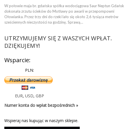
W połowie maja br. gdańska spółka wodociągowa Saur Neptun Gdańsk
dokonała zrzutu ścieków do Motławy po awarii w przepompowni
Ołowianka. Przez trzy dni do rzeki lało się około 2,6 tysiąca metrów
sześciennych nieczystości na godzinę. Sprawą…
UTRZYMUJEMY SIĘ Z WASZYCH WPŁAT.
DZIĘKUJEMY!
Wsparcie:
PLN:
EUR
,
USD
,
GBP
Numer konta do wpłat bezpośrednich »
Wspieraj nas kupując w naszym sklepie.