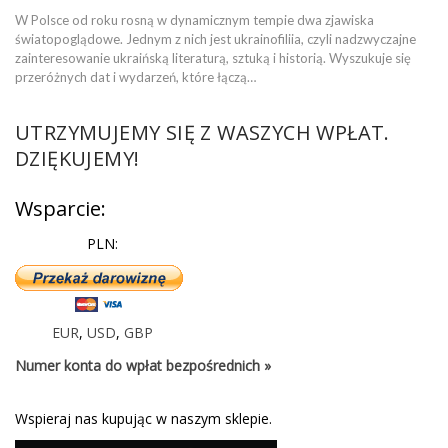
W Polsce od roku rosną w dynamicznym tempie dwa zjawiska
światopoglądowe. Jednym z nich jest ukrainofiliia, czyli nadzwyczajne
zainteresowanie ukraińską literaturą, sztuką i historią. Wyszukuje się
przeróżnych dat i wydarzeń, które łączą…
UTRZYMUJEMY SIĘ Z WASZYCH WPŁAT.
DZIĘKUJEMY!
Wsparcie:
PLN:
EUR
,
USD
,
GBP
Numer konta do wpłat bezpośrednich »
Wspieraj nas kupując w naszym sklepie.