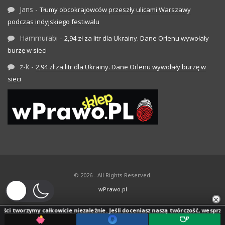
Jans
-
Tłumy obcokrajowców przeszły ulicami Warszawy
podczas indyjskiego festiwalu
Hammurabi
-
2,94 zł za litr dla Ukrainy. Dane Orlenu wywołały
burzę w sieci
z-k
-
2,94 zł za litr dla Ukrainy. Dane Orlenu wywołały burzę w
sieci
© 2026 - All Rights Reserved.
wPrawo.pl
×
ci tworzymy całkowicie niezależnie. Jeśli doceniasz naszą twórczość, wesprzyj j