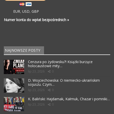
EUR
,
USD
,
GBP
Numer konta do wpłat bezpośrednich »
NAJNOWSZE POSTY
Cenzura po żydowsku?! Książki burzące
holocaustowe mity…
lip 23, 2026
0
D. Wojciechowska: O niemiecko-ukraińskim
sojuszu. Czym…
lip 23, 2026
0
K. Baliński: Hajdamak, Kałmuk, Chazar i pomniki…
lip 23, 2026
0