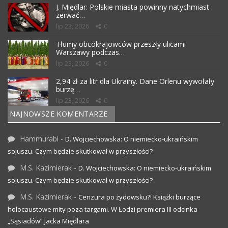
J. Międlar: Polskie miasta powinny natychmiast
zerwać…
lip 23, 2026
0
Tłumy obcokrajowców przeszły ulicami
Warszawy podczas…
lip 23, 2026
0
2,94 zł za litr dla Ukrainy. Dane Orlenu wywołały
burzę…
lip 23, 2026
0
NAJNOWSZE KOMENTARZE
Hammurabi
-
D. Wojciechowska: O niemiecko-ukraińskim
sojuszu. Czym będzie skutkował w przyszłości?
M.S. Kazimierak
-
D. Wojciechowska: O niemiecko-ukraińskim
sojuszu. Czym będzie skutkował w przyszłości?
M.S. Kazimierak
-
Cenzura po żydowsku?! Książki burzące
holocaustowe mity poza targami. W Łodzi premiera III odcinka
„Sąsiadów” Jacka Międlara