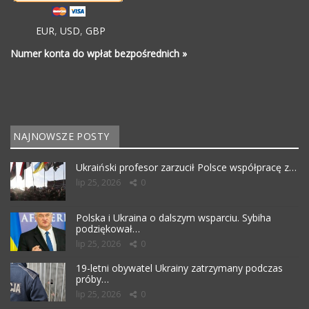
EUR
,
USD
,
GBP
Numer konta do wpłat bezpośrednich »
NAJNOWSZE POSTY
Ukraiński profesor zarzucił Polsce współpracę z…
lip 25, 2026
0
Polska i Ukraina o dalszym wsparciu. Sybiha
podziękował…
lip 25, 2026
0
19-letni obywatel Ukrainy zatrzymany podczas
próby…
lip 25, 2026
0