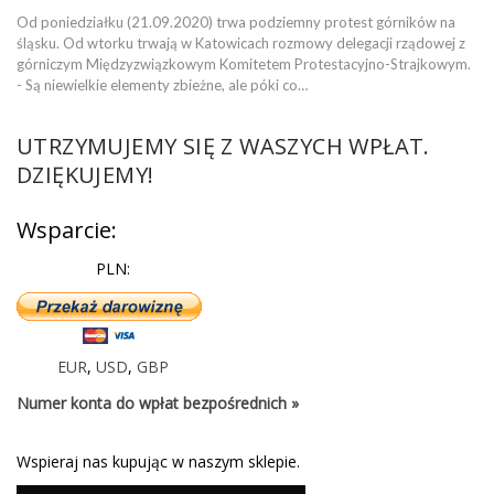
Od poniedziałku (21.09.2020) trwa podziemny protest górników na
śląsku. Od wtorku trwają w Katowicach rozmowy delegacji rządowej z
górniczym Międzyzwiązkowym Komitetem Protestacyjno-Strajkowym.
- Są niewielkie elementy zbieżne, ale póki co…
UTRZYMUJEMY SIĘ Z WASZYCH WPŁAT.
DZIĘKUJEMY!
Wsparcie:
PLN:
EUR
,
USD
,
GBP
Numer konta do wpłat bezpośrednich »
Wspieraj nas kupując w naszym sklepie.