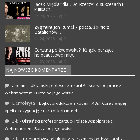
Jacek Międlar dla „Do Rzeczy” o sukcesach i
kulisach…
lip 24, 2026
0
Zygmunt Jan Rumel – poeta, żołnierz
Batalionów…
lip 24, 2026
0
Cenzura po żydowsku?! Książki burzące
holocaustowe mity…
lip 23, 2026
0
NAJNOWSZE KOMENTARZE
-
anonim
Ukraiński profesor zarzucił Polsce współpracę z
Wehrmachtem. Burza po jego wpisie
Demokryta
-
Bojkot produktów z kodem „482”. Coraz więcej
apeli o rezygnację z ukraińskich marek
z-k
-
Ukraiński profesor zarzucił Polsce współpracę z
Wehrmachtem. Burza po jego wpisie
z-k
-
19-letni obywatel Ukrainy zatrzymany podczas próby