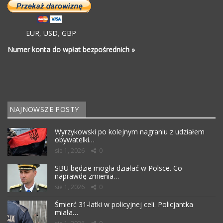
EUR
,
USD
,
GBP
Numer konta do wpłat bezpośrednich »
NAJNOWSZE POSTY
Wyrzykowski po kolejnym nagraniu z udziałem
obywatelki…
sie 1, 2026
0
SBU będzie mogła działać w Polsce. Co
naprawdę zmienia…
sie 1, 2026
0
Śmierć 31-latki w policyjnej celi. Policjantka
miała…