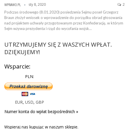
sty 8, 2020
2
WPRAWO.PL
Podczas środowego (8.01.2020) posiedzenia Sejmu poseł Grzegorz
Braun złożył wniosek o wprowadzenie do porządku obrad głosowania
nad projektem uchwały przygotowanym przez Konfederację, w którym
Sejm wzywa prezydenta i rząd do wycofania wojsk…
UTRZYMUJEMY SIĘ Z WASZYCH WPŁAT.
DZIĘKUJEMY!
Wsparcie:
PLN:
EUR
,
USD
,
GBP
Numer konta do wpłat bezpośrednich »
Wspieraj nas kupując w naszym sklepie.