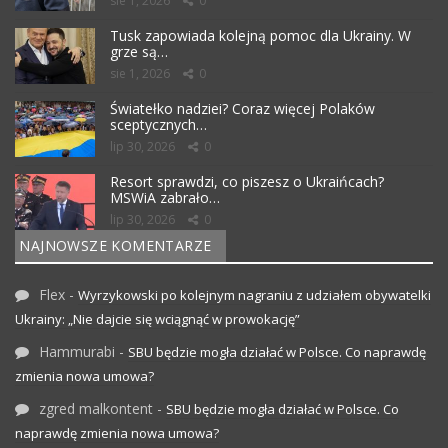
sie 1, 2026
0
Tusk zapowiada kolejną pomoc dla Ukrainy. W
grze są…
sie 1, 2026
0
Światełko nadziei? Coraz więcej Polaków
sceptycznych…
lip 30, 2026
0
Resort sprawdzi, co piszesz o Ukraińcach?
MSWiA zabrało…
lip 30, 2026
0
NAJNOWSZE KOMENTARZE
Flex
-
Wyrzykowski po kolejnym nagraniu z udziałem obywatelki
Ukrainy: „Nie dajcie się wciągnąć w prowokację”
Hammurabi
-
SBU będzie mogła działać w Polsce. Co naprawdę
zmienia nowa umowa?
zgred malkontent
-
SBU będzie mogła działać w Polsce. Co
naprawdę zmienia nowa umowa?