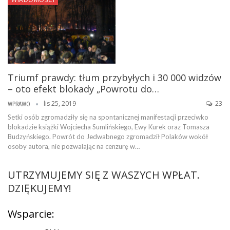
Triumf prawdy: tłum przybyłych i 30 000 widzów
– oto efekt blokady „Powrotu do…
lis 25, 2019
23
WPRAWO
Setki osób zgromadziły się na spontanicznej manifestacji przeciwko
blokadzie książki Wojciecha Sumlińskiego, Ewy Kurek oraz Tomasza
Budzyńskiego. Powrót do Jedwabnego zgromadził Polaków wokół
osoby autora, nie pozwalając na cenzurę w…
UTRZYMUJEMY SIĘ Z WASZYCH WPŁAT.
DZIĘKUJEMY!
Wsparcie: