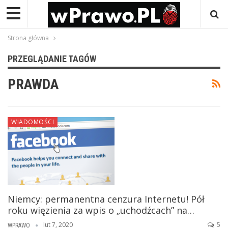
Strona główna
PRZEGLĄDANIE TAGÓW
PRAWDA
WIADOMOŚCI
Niemcy: permanentna cenzura Internetu! Pół
roku więzienia za wpis o „uchodźcach” na…
lut 7, 2020
5
WPRAWO