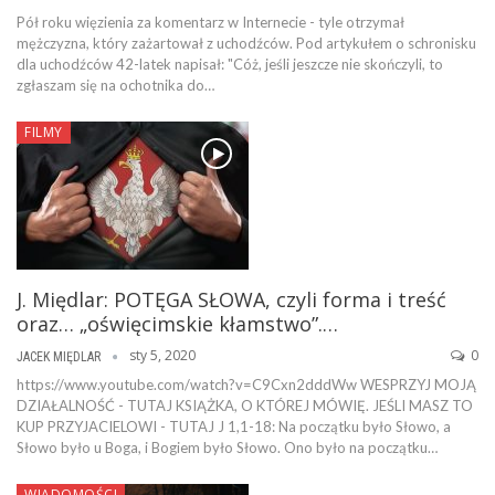
Pół roku więzienia za komentarz w Internecie - tyle otrzymał
mężczyzna, który zażartował z uchodźców. Pod artykułem o schronisku
dla uchodźców 42-latek napisał: "Cóż, jeśli jeszcze nie skończyli, to
zgłaszam się na ochotnika do…
FILMY
J. Międlar: POTĘGA SŁOWA, czyli forma i treść
oraz… „oświęcimskie kłamstwo”.…
sty 5, 2020
0
JACEK MIĘDLAR
https://www.youtube.com/watch?v=C9Cxn2dddWw WESPRZYJ MOJĄ
DZIAŁALNOŚĆ - TUTAJ KSIĄŻKA, O KTÓREJ MÓWIĘ. JEŚLI MASZ TO
KUP PRZYJACIELOWI - TUTAJ J 1,1-18: Na początku było Słowo, a
Słowo było u Boga, i Bogiem było Słowo. Ono było na początku…
WIADOMOŚCI