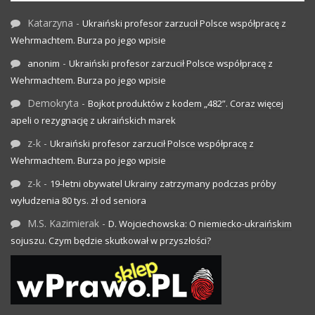
Katarzyna
-
Ukraiński profesor zarzucił Polsce współpracę z
Wehrmachtem. Burza po jego wpisie
-
anonim
Ukraiński profesor zarzucił Polsce współpracę z
Wehrmachtem. Burza po jego wpisie
Demokryta
-
Bojkot produktów z kodem „482”. Coraz więcej
apeli o rezygnację z ukraińskich marek
z-k
-
Ukraiński profesor zarzucił Polsce współpracę z
Wehrmachtem. Burza po jego wpisie
z-k
-
19-letni obywatel Ukrainy zatrzymany podczas próby
wyłudzenia 80 tys. zł od seniora
M.S. Kazimierak
-
D. Wojciechowska: O niemiecko-ukraińskim
sojuszu. Czym będzie skutkował w przyszłości?