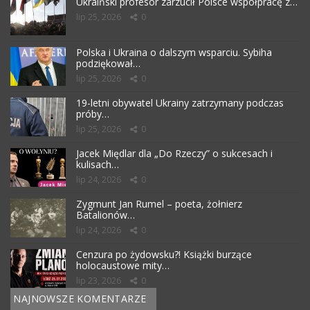
Ukraiński profesor zarzucił Polsce współpracę z…
lip 25, 2026
0
Polska i Ukraina o dalszym wsparciu. Sybiha
podziękował…
lip 25, 2026
0
19-letni obywatel Ukrainy zatrzymany podczas
próby…
lip 25, 2026
0
Jacek Międlar dla „Do Rzeczy” o sukcesach i
kulisach…
lip 24, 2026
0
Zygmunt Jan Rumel – poeta, żołnierz
Batalionów…
lip 24, 2026
0
Cenzura po żydowsku?! Książki burzące
holocaustowe mity…
lip 23, 2026
0
NAJNOWSZE KOMENTARZE