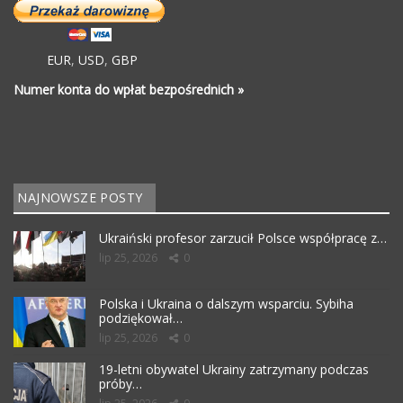
EUR
,
USD
,
GBP
Numer konta do wpłat bezpośrednich »
NAJNOWSZE POSTY
Ukraiński profesor zarzucił Polsce współpracę z…
lip 25, 2026
0
Polska i Ukraina o dalszym wsparciu. Sybiha
podziękował…
lip 25, 2026
0
19-letni obywatel Ukrainy zatrzymany podczas
próby…