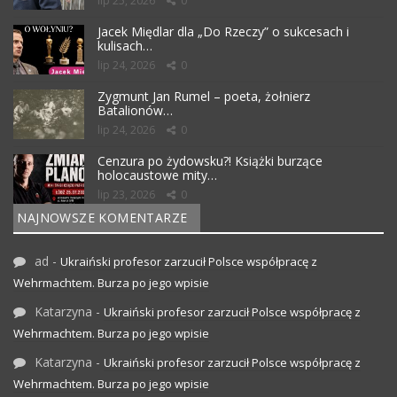
lip 25, 2026
0
Jacek Międlar dla „Do Rzeczy” o sukcesach i
kulisach…
lip 24, 2026
0
Zygmunt Jan Rumel – poeta, żołnierz
Batalionów…
lip 24, 2026
0
Cenzura po żydowsku?! Książki burzące
holocaustowe mity…
lip 23, 2026
0
NAJNOWSZE KOMENTARZE
ad
-
Ukraiński profesor zarzucił Polsce współpracę z
Wehrmachtem. Burza po jego wpisie
Katarzyna
-
Ukraiński profesor zarzucił Polsce współpracę z
Wehrmachtem. Burza po jego wpisie
Katarzyna
-
Ukraiński profesor zarzucił Polsce współpracę z
Wehrmachtem. Burza po jego wpisie