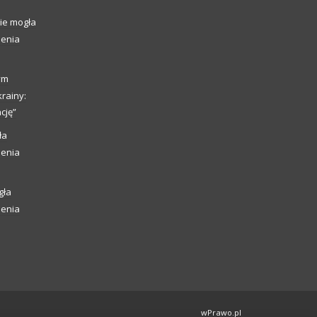
ie mogła
ienia
ym
rainy:
cję”
ła
ienia
gła
ienia
wPrawo.pl