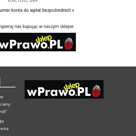
EUR
,
USD
,
GBP
umer konta do wpłat bezpośrednich »
spieraj nas kupując w naszym sklepie.
ym
rainy:
cję”
ła
ienia