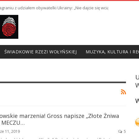
raniu z udziałem obywatelki Ukrainy: „Nie dajcie się wciągnąć w prowoka
ŚWIADKOWIE RZEZI WOŁYŃSKIEJ
MUZYKA, KULTURA I RE
W
W
owskie marzenia! Gross napisze „Złote Żniwa
ÓT MECZU…
ze 11, 2019
5