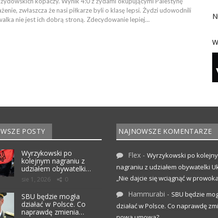
li żydowskich kopaczy. Wynik 4:0 z żydami okupującymi Palestynę
enie, zwłaszcza że nasi piłkarze byli o klasę lepsi. Żydzi udowodnili
N
 walka nie jest ich dobrą stroną. Zdecydowanie lepiej…
W
WSZE POSTY
NAJNOWSZE KOMENTARZE
Wyrzykowski po
Flex
-
Wyrzykowski po kolejn
kolejnym nagraniu z
nagraniu z udziałem obywatelki Uk
udziałem obywatelki…
„Nie dajcie się wciągnąć w prowoka
sie 1, 2026
0
Hammurabi
-
SBU będzie mog
SBU będzie mogła
działać w Polsce. Co
działać w Polsce. Co naprawdę zm
naprawdę zmienia…
nowa umowa?