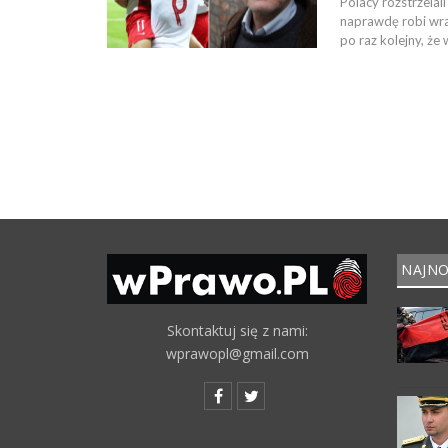
Polacy rozstrzela
naprawdę robi wraż
po raz kolejny, że
NAJNO
Skontaktuj się z nami:
wprawopl@gmail.com