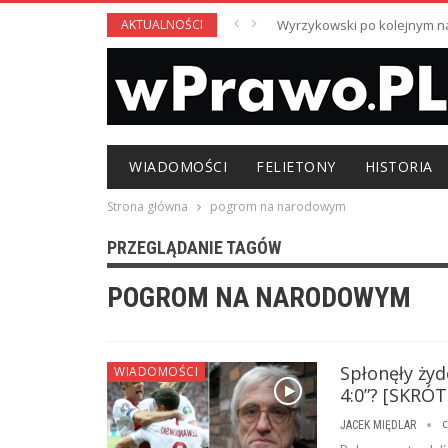
AKTUALNOŚCI
Wyrzykowski po kolejnym nag
WIADOMOŚCI
FELIETONY
HISTORIA
Strona główna
pogrom na narodowym
PRZEGLĄDANIE TAGÓW
POGROM NA NARODOWYM
Spłonęły żyd
WIADOMOŚCI
4:0”? [SKR
c
JACEK MIĘDLAR