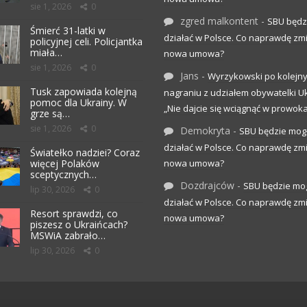
sie 1, 2026
0
zgred malkontent
-
SBU będz
Śmierć 31-latki w
działać w Polsce. Co naprawdę zm
policyjnej celi. Policjantka
miała…
nowa umowa?
sie 1, 2026
0
Jans
-
Wyrzykowski po kolejn
Tusk zapowiada kolejną
nagraniu z udziałem obywatelki Uk
pomoc dla Ukrainy. W
„Nie dajcie się wciągnąć w prowoka
grze są…
sie 1, 2026
0
Demokryta
-
SBU będzie mog
działać w Polsce. Co naprawdę zm
Światełko nadziei? Coraz
więcej Polaków
nowa umowa?
sceptycznych…
Dozdrajców
-
SBU będzie mo
lip 30, 2026
0
działać w Polsce. Co naprawdę zm
Resort sprawdzi, co
nowa umowa?
piszesz o Ukraińcach?
MSWiA zabrało…
lip 30, 2026
0