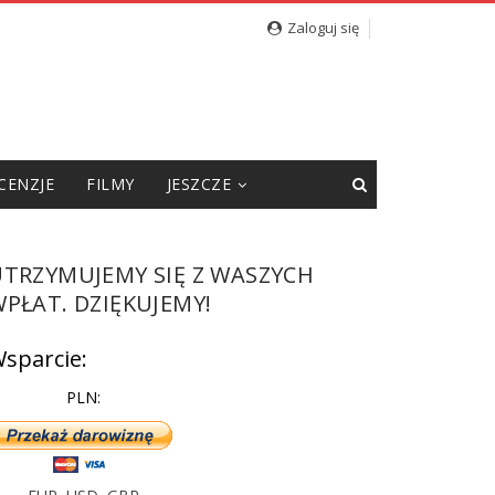
cję”
Zaloguj się
CENZJE
FILMY
JESZCZE
UTRZYMUJEMY SIĘ Z WASZYCH
PŁAT. DZIĘKUJEMY!
sparcie:
PLN: