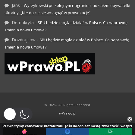
Jans
-
Wyrzykowski po kolejnym nagraniu z udziałem obywatelki
Ukrainy: „Nie dajcie się wciągnąć w prowokację”
Demokryta
-
SBU będzie mogła działać w Polsce. Co naprawdę
zmienia nowa umowa?
Dozdrajców
-
SBU będzie mogła działać w Polsce. Co naprawdę
zmienia nowa umowa?
© 2026 - All Rights Reserved.
wPrawo.pl
×
ci tworzymy całkowicie niezależnie. Jeśli doceniasz naszą twórczość, wesprzyj j