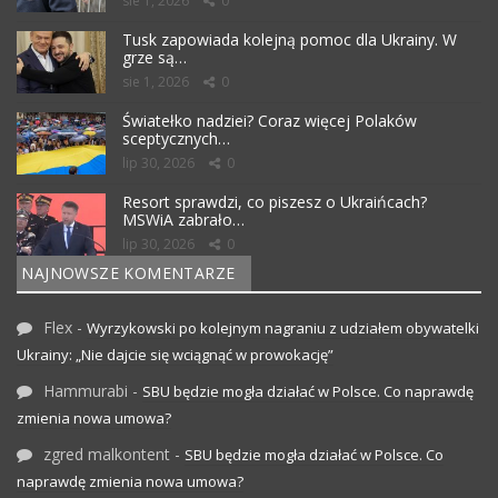
sie 1, 2026
0
Tusk zapowiada kolejną pomoc dla Ukrainy. W
grze są…
sie 1, 2026
0
Światełko nadziei? Coraz więcej Polaków
sceptycznych…
lip 30, 2026
0
Resort sprawdzi, co piszesz o Ukraińcach?
MSWiA zabrało…
lip 30, 2026
0
NAJNOWSZE KOMENTARZE
Flex
-
Wyrzykowski po kolejnym nagraniu z udziałem obywatelki
Ukrainy: „Nie dajcie się wciągnąć w prowokację”
Hammurabi
-
SBU będzie mogła działać w Polsce. Co naprawdę
zmienia nowa umowa?
zgred malkontent
-
SBU będzie mogła działać w Polsce. Co
naprawdę zmienia nowa umowa?