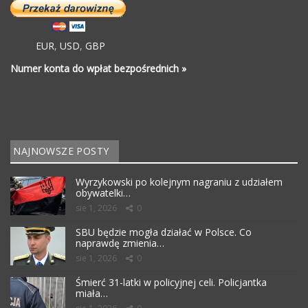
EUR
,
USD
,
GBP
Numer konta do wpłat bezpośrednich »
NAJNOWSZE POSTY
Wyrzykowski po kolejnym nagraniu z udziałem
obywatelki…
sie 1, 2026
0
SBU będzie mogła działać w Polsce. Co
naprawdę zmienia…
sie 1, 2026
0
Śmierć 31-latki w policyjnej celi. Policjantka
miała…