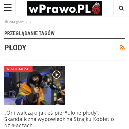
Strona główna
PRZEGLĄDANIE TAGÓW
PŁODY
WIADOMOŚCI
„Oni walczą o jakieś pier*olone płody”.
Skandaliczna wypowiedź na Strajku Kobiet o
działaczach…