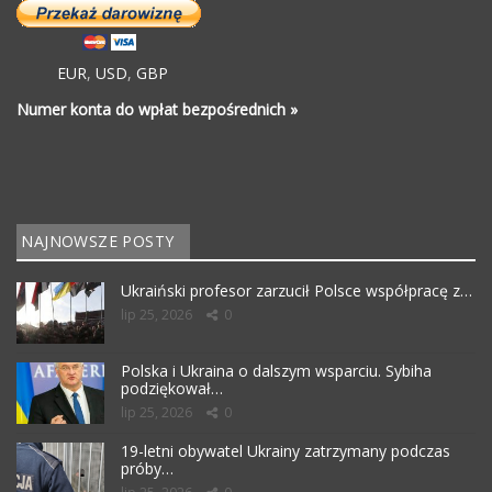
EUR
,
USD
,
GBP
Numer konta do wpłat bezpośrednich »
NAJNOWSZE POSTY
Ukraiński profesor zarzucił Polsce współpracę z…
lip 25, 2026
0
Polska i Ukraina o dalszym wsparciu. Sybiha
podziękował…
lip 25, 2026
0
19-letni obywatel Ukrainy zatrzymany podczas
próby…