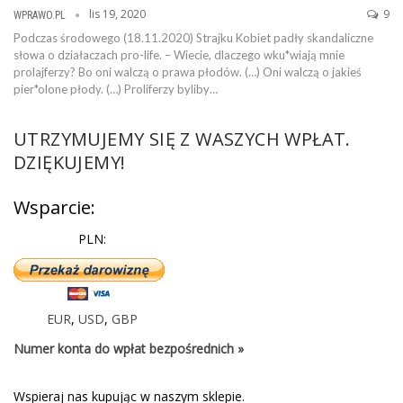
lis 19, 2020
9
WPRAWO.PL
Podczas środowego (18.11.2020) Strajku Kobiet padły skandaliczne
słowa o działaczach pro-life. – Wiecie, dlaczego wku*wiają mnie
prolajferzy? Bo oni walczą o prawa płodów. (…) Oni walczą o jakieś
pier*olone płody. (…) Proliferzy byliby…
UTRZYMUJEMY SIĘ Z WASZYCH WPŁAT.
DZIĘKUJEMY!
Wsparcie:
PLN:
EUR
,
USD
,
GBP
Numer konta do wpłat bezpośrednich »
Wspieraj nas kupując w naszym sklepie.