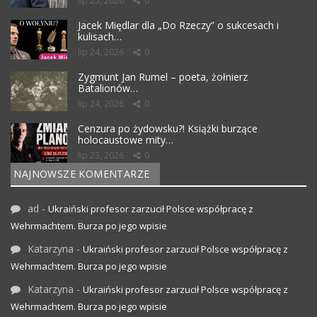
lip 25, 2026
0
Jacek Międlar dla „Do Rzeczy” o sukcesach i
kulisach…
lip 24, 2026
0
Zygmunt Jan Rumel – poeta, żołnierz
Batalionów…
lip 24, 2026
0
Cenzura po żydowsku?! Książki burzące
holocaustowe mity…
lip 23, 2026
0
NAJNOWSZE KOMENTARZE
ad
-
Ukraiński profesor zarzucił Polsce współpracę z
Wehrmachtem. Burza po jego wpisie
Katarzyna
-
Ukraiński profesor zarzucił Polsce współpracę z
Wehrmachtem. Burza po jego wpisie
Katarzyna
-
Ukraiński profesor zarzucił Polsce współpracę z
Wehrmachtem. Burza po jego wpisie