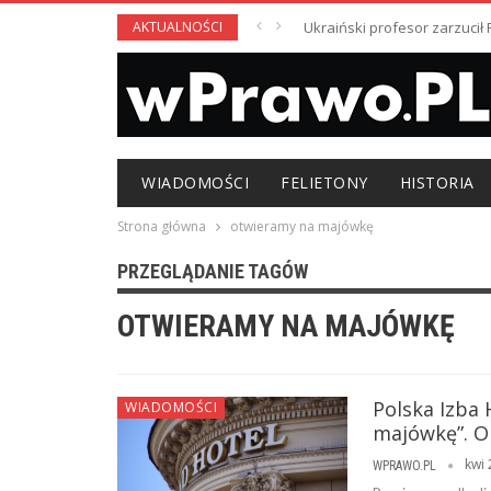
AKTUALNOŚCI
Ukraiński profesor zarzuci
WIADOMOŚCI
FELIETONY
HISTORIA
Strona główna
otwieramy na majówkę
PRZEGLĄDANIE TAGÓW
OTWIERAMY NA MAJÓWKĘ
Polska Izba
WIADOMOŚCI
majówkę”. O
kwi 
WPRAWO.PL