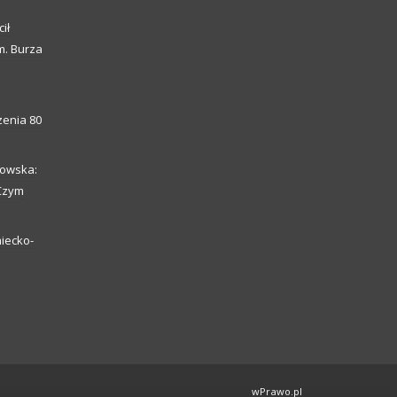
ił
m. Burza
enia 80
howska:
 Czym
iecko-
wPrawo.pl