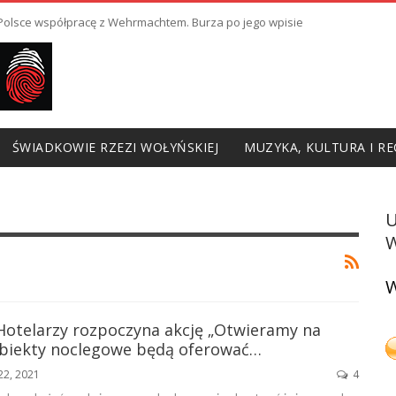
ł Polsce współpracę z Wehrmachtem. Burza po jego wpisie
ŚWIADKOWIE RZEZI WOŁYŃSKIEJ
MUZYKA, KULTURA I RE
W
W
 Hotelarzy rozpoczyna akcję „Otwieramy na
biekty noclegowe będą oferować…
22, 2021
4