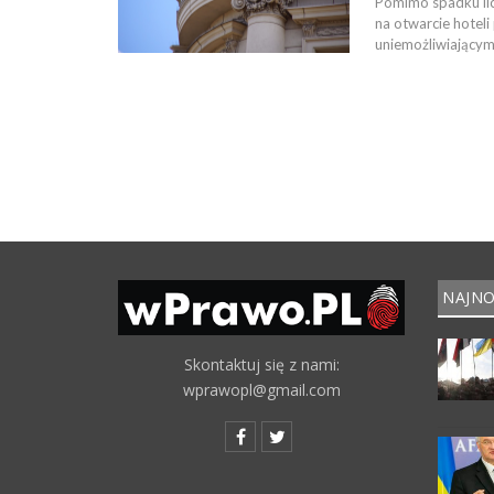
Pomimo spadku lic
na otwarcie hotel
uniemożliwiającym
NAJNO
Skontaktuj się z nami:
wprawopl@gmail.com