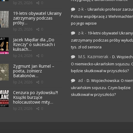
lip 25, 2026
0
z-k
-
Ukraiński profesor zarzuc
19-letni obywatel Ukrainy
Polsce współpracę z Wehrmachte
zatrzymany podczas
próby…
po jego wpisie
lip 25, 2026
0
z-k
-
19-letni obywatel Ukrainy
Jacek Międlar dla „Do
zatrzymany podczas próby wyłudz
Rzeczy” o sukcesach i
tys. zł od seniora
kulisach…
lip 24, 2026
0
M.S. Kazimierak
-
D. Wojciec
O niemiecko-ukraińskim sojuszu.
Zygmunt Jan Rumel –
poeta, żołnierz
będzie skutkował w przyszłości?
Batalionów…
ad
-
D. Wojciechowska: O niem
lip 24, 2026
0
ukraińskim sojuszu. Czym będzie
Cenzura po żydowsku?!
skutkował w przyszłości?
Książki burzące
holocaustowe mity…
lip 23, 2026
0