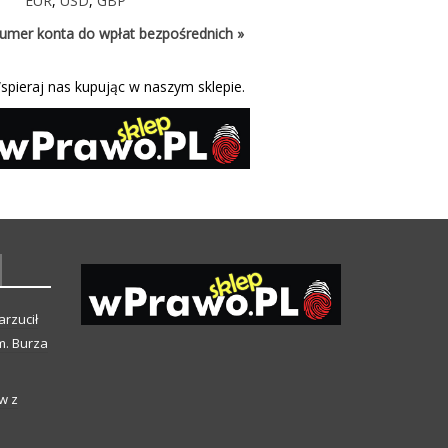
EUR
,
USD
,
GBP
umer konta do wpłat bezpośrednich »
spieraj nas kupując w naszym sklepie.
arzucił
m. Burza
w z