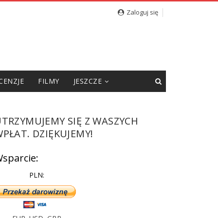
Zaloguj się
CENZJE
FILMY
JESZCZE
UTRZYMUJEMY SIĘ Z WASZYCH
PŁAT. DZIĘKUJEMY!
sparcie:
PLN: