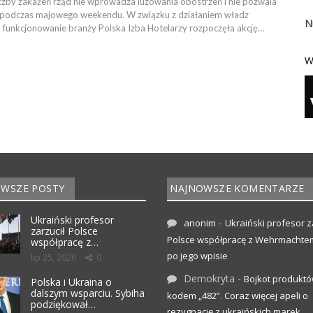
zby zakażeń rząd nie wprowadza luzowania obostrzeń i nie pozwala
i podczas majowego weekendu. W związku z działaniem władz
N
 funkcjonowanie branży Polska Izba Hotelarzy rozpoczęła akcję…
W
WSZE POSTY
NAJNOWSZE KOMENTARZE
Ukraiński profesor
-
anonim
Ukraiński profesor z
zarzucił Polsce
Polsce współpracę z Wehrmachte
współpracę z…
po jego wpisie
lip 25, 2026
0
Demokryta
-
Bojkot produktó
Polska i Ukraina o
dalszym wsparciu. Sybiha
kodem „482”. Coraz więcej apeli o
podziękował…
rezygnację z ukraińskich marek