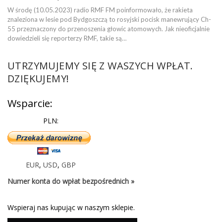
W środę (10.05.2023) radio RMF FM poinformowało, że rakieta
znaleziona w lesie pod Bydgoszczą to rosyjski pocisk manewrujący Ch-
55 przeznaczony do przenoszenia głowic atomowych. Jak nieoficjalnie
dowiedzieli się reporterzy RMF, takie są…
UTRZYMUJEMY SIĘ Z WASZYCH WPŁAT.
DZIĘKUJEMY!
Wsparcie:
PLN:
EUR
,
USD
,
GBP
Numer konta do wpłat bezpośrednich »
Wspieraj nas kupując w naszym sklepie.