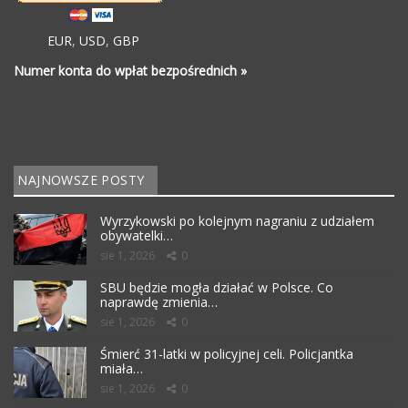
EUR
,
USD
,
GBP
Numer konta do wpłat bezpośrednich »
NAJNOWSZE POSTY
Wyrzykowski po kolejnym nagraniu z udziałem
obywatelki…
sie 1, 2026
0
SBU będzie mogła działać w Polsce. Co
naprawdę zmienia…
sie 1, 2026
0
Śmierć 31-latki w policyjnej celi. Policjantka
miała…
sie 1, 2026
0