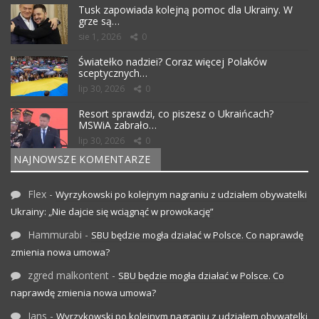
Tusk zapowiada kolejną pomoc dla Ukrainy. W
grze są…
sie 1, 2026
0
Światełko nadziei? Coraz więcej Polaków
sceptycznych…
lip 30, 2026
0
Resort sprawdzi, co piszesz o Ukraińcach?
MSWiA zabrało…
lip 30, 2026
0
NAJNOWSZE KOMENTARZE
Flex
-
Wyrzykowski po kolejnym nagraniu z udziałem obywatelki
Ukrainy: „Nie dajcie się wciągnąć w prowokację”
Hammurabi
-
SBU będzie mogła działać w Polsce. Co naprawdę
zmienia nowa umowa?
zgred malkontent
-
SBU będzie mogła działać w Polsce. Co
naprawdę zmienia nowa umowa?
Jans
-
Wyrzykowski po kolejnym nagraniu z udziałem obywatelki