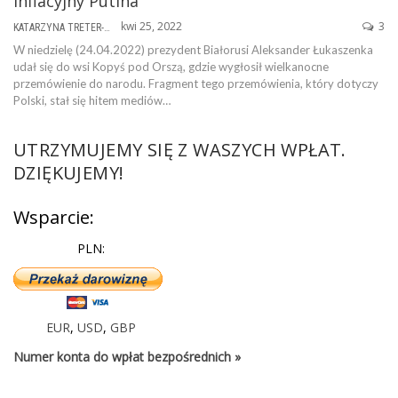
inflacyjny Putina
kwi 25, 2022
3
KATARZYNA TRETER-SIERPIŃSKA
W niedzielę (24.04.2022) prezydent Białorusi Aleksander Łukaszenka
udał się do wsi Kopyś pod Orszą, gdzie wygłosił wielkanocne
przemówienie do narodu. Fragment tego przemówienia, który dotyczy
Polski, stał się hitem mediów…
UTRZYMUJEMY SIĘ Z WASZYCH WPŁAT.
DZIĘKUJEMY!
Wsparcie:
PLN:
EUR
,
USD
,
GBP
Numer konta do wpłat bezpośrednich »