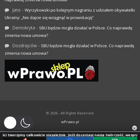
Jans
-
Wyrzykowski po kolejnym nagraniu z udziałem obywatelki
Ukrainy: „Nie dajcie się wciągnąć w prowokację”
Demokryta
-
SBU będzie mogła działać w Polsce. Co naprawdę
zmienia nowa umowa?
Dozdrajców
-
SBU będzie mogła działać w Polsce. Co naprawdę
zmienia nowa umowa?
© 2026 - All Rights Reserved.
wPrawo.pl
×
ci tworzymy całkowicie niezależnie. Jeśli doceniasz naszą twórczość, wesprzyj j