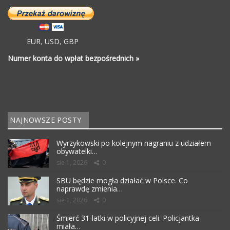
EUR
,
USD
,
GBP
Numer konta do wpłat bezpośrednich »
NAJNOWSZE POSTY
Wyrzykowski po kolejnym nagraniu z udziałem
obywatelki…
sie 1, 2026
0
SBU będzie mogła działać w Polsce. Co
naprawdę zmienia…
sie 1, 2026
0
Śmierć 31-latki w policyjnej celi. Policjantka
miała…