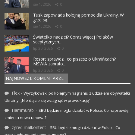
sie 1, 2026
0
Tusk zapowiada kolejną pomoc dla Ukrainy. W
grze są…
sie 1, 2026
0
Światełko nadziei? Coraz więcej Polaków
sceptycznych…
lip 30, 2026
0
Resort sprawdzi, co piszesz o Ukraińcach?
MSWiA zabrało…
lip 30, 2026
0
NAJNOWSZE KOMENTARZE
Flex
-
Wyrzykowski po kolejnym nagraniu z udziałem obywatelki
Ukrainy: „Nie dajcie się wciągnąć w prowokację”
Hammurabi
-
SBU będzie mogła działać w Polsce. Co naprawdę
zmienia nowa umowa?
zgred malkontent
-
SBU będzie mogła działać w Polsce. Co
naprawdę zmienia nowa umowa?