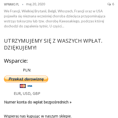
maj 20, 2020
6
WPRAWO.PL
We Francji, Wielkiej Brytanii, Belgii, Włoszech, Francji oraz w USA
pojawiła się nieznana wcześniej choroba dziecięca przypominająca
wstrząs toksyczny lub tzw. chorobę Kawasakiego, podczas której
dochodzi do zapalenia tętnic. U części…
UTRZYMUJEMY SIĘ Z WASZYCH WPŁAT.
DZIĘKUJEMY!
Wsparcie:
PLN:
EUR
,
USD
,
GBP
Numer konta do wpłat bezpośrednich »
Wspieraj nas kupując w naszym sklepie.