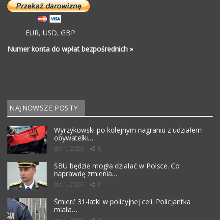
EUR
,
USD
,
GBP
Numer konta do wpłat bezpośrednich »
NAJNOWSZE POSTY
Wyrzykowski po kolejnym nagraniu z udziałem
obywatelki…
sie 1, 2026
0
SBU będzie mogła działać w Polsce. Co
naprawdę zmienia…
sie 1, 2026
0
Śmierć 31-latki w policyjnej celi. Policjantka
miała…