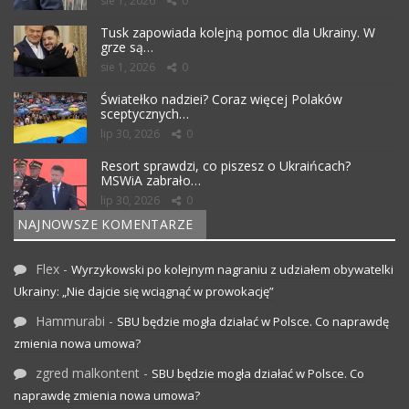
sie 1, 2026
0
Tusk zapowiada kolejną pomoc dla Ukrainy. W
grze są…
sie 1, 2026
0
Światełko nadziei? Coraz więcej Polaków
sceptycznych…
lip 30, 2026
0
Resort sprawdzi, co piszesz o Ukraińcach?
MSWiA zabrało…
lip 30, 2026
0
NAJNOWSZE KOMENTARZE
Flex
-
Wyrzykowski po kolejnym nagraniu z udziałem obywatelki
Ukrainy: „Nie dajcie się wciągnąć w prowokację”
Hammurabi
-
SBU będzie mogła działać w Polsce. Co naprawdę
zmienia nowa umowa?
zgred malkontent
-
SBU będzie mogła działać w Polsce. Co
naprawdę zmienia nowa umowa?