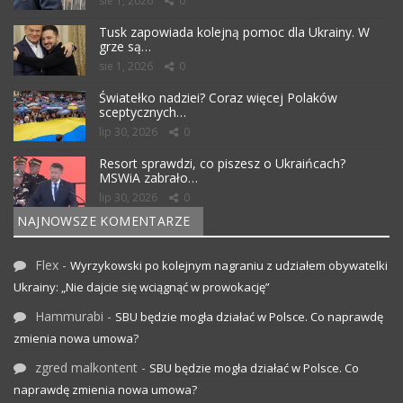
sie 1, 2026
0
Tusk zapowiada kolejną pomoc dla Ukrainy. W
grze są…
sie 1, 2026
0
Światełko nadziei? Coraz więcej Polaków
sceptycznych…
lip 30, 2026
0
Resort sprawdzi, co piszesz o Ukraińcach?
MSWiA zabrało…
lip 30, 2026
0
NAJNOWSZE KOMENTARZE
Flex
-
Wyrzykowski po kolejnym nagraniu z udziałem obywatelki
Ukrainy: „Nie dajcie się wciągnąć w prowokację”
Hammurabi
-
SBU będzie mogła działać w Polsce. Co naprawdę
zmienia nowa umowa?
zgred malkontent
-
SBU będzie mogła działać w Polsce. Co
naprawdę zmienia nowa umowa?