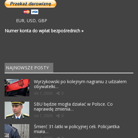
EUR
,
USD
,
GBP
Numer konta do wpłat bezpośrednich »
NAJNOWSZE POSTY
Wyrzykowski po kolejnym nagraniu z udziałem
obywatelki…
sie 1, 2026
0
SBU będzie mogła działać w Polsce. Co
naprawdę zmienia…
sie 1, 2026
0
Śmierć 31-latki w policyjnej celi. Policjantka
miała…