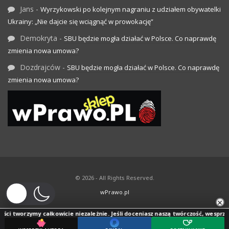
Jans
-
Wyrzykowski po kolejnym nagraniu z udziałem obywatelki
Ukrainy: „Nie dajcie się wciągnąć w prowokację”
Demokryta
-
SBU będzie mogła działać w Polsce. Co naprawdę
zmienia nowa umowa?
Dozdrajców
-
SBU będzie mogła działać w Polsce. Co naprawdę
zmienia nowa umowa?
© 2026 - All Rights Reserved.
wPrawo.pl
×
ci tworzymy całkowicie niezależnie. Jeśli doceniasz naszą twórczość, wesprzyj j