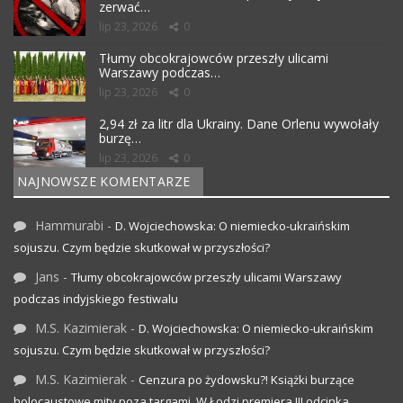
zerwać…
lip 23, 2026
0
Tłumy obcokrajowców przeszły ulicami
Warszawy podczas…
lip 23, 2026
0
2,94 zł za litr dla Ukrainy. Dane Orlenu wywołały
burzę…
lip 23, 2026
0
NAJNOWSZE KOMENTARZE
Hammurabi
-
D. Wojciechowska: O niemiecko-ukraińskim
sojuszu. Czym będzie skutkował w przyszłości?
Jans
-
Tłumy obcokrajowców przeszły ulicami Warszawy
podczas indyjskiego festiwalu
M.S. Kazimierak
-
D. Wojciechowska: O niemiecko-ukraińskim
sojuszu. Czym będzie skutkował w przyszłości?
M.S. Kazimierak
-
Cenzura po żydowsku?! Książki burzące
holocaustowe mity poza targami. W Łodzi premiera III odcinka