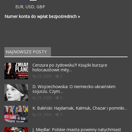
EUR
,
USD
,
GBP
Numer konta do wpłat bezpośrednich »
NAJNOWSZE POSTY
Cenzura po żydowsku?! Książki burzące
holocaustowe mity…
lip 23, 2026
0
D. Wojciechowska: O niemiecko-ukraińskim
sojuszu. Czym…
lip 23, 2026
0
K. Baliński: Hajdamak, Kałmuk, Chazar i pomniki…
lip 23, 2026
0
J. Międlar: Polskie miasta powinny natychmiast