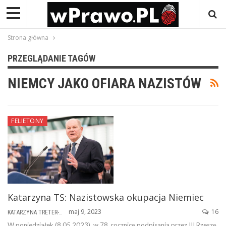
Strona główna
PRZEGLĄDANIE TAGÓW
NIEMCY JAKO OFIARA NAZISTÓW
FELIETONY
Katarzyna TS: Nazistowska okupacja Niemiec
maj 9, 2023
16
KATARZYNA TRETER-SIERPIŃSKA
W poniedziałek (8.05.2023), w 78. rocznicę podpisania przez III Rzeszę