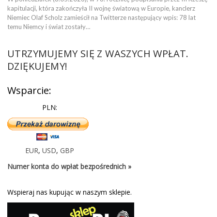
kapitulacji, która zakończyła II wojnę światową w Europie, kanclerz
Niemiec Olaf Scholz zamieścił na Twitterze następujący wpis: 78 lat
temu Niemcy i świat zostały…
UTRZYMUJEMY SIĘ Z WASZYCH WPŁAT.
DZIĘKUJEMY!
Wsparcie:
PLN:
EUR
,
USD
,
GBP
Numer konta do wpłat bezpośrednich »
Wspieraj nas kupując w naszym sklepie.