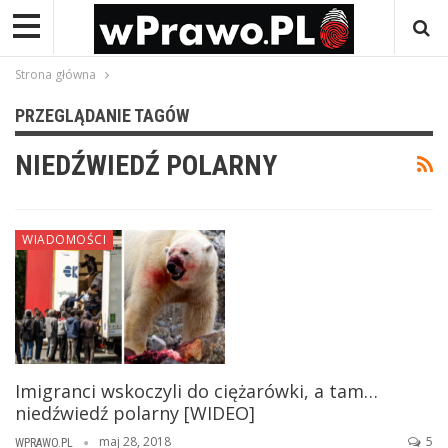
Strona główna
PRZEGLĄDANIE TAGÓW
NIEDŹWIEDŹ POLARNY
WIADOMOŚCI
Imigranci wskoczyli do ciężarówki, a tam…
niedźwiedź polarny [WIDEO]
maj 28, 2018
5
WPRAWO.PL