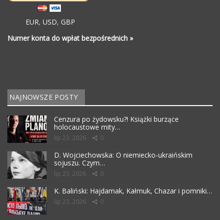
EUR
,
USD
,
GBP
Numer konta do wpłat bezpośrednich »
NAJNOWSZE POSTY
Cenzura po żydowsku?! Książki burzące
holocaustowe mity…
lip 23, 2026
0
D. Wojciechowska: O niemiecko-ukraińskim
sojuszu. Czym…
lip 23, 2026
0
K. Baliński: Hajdamak, Kałmuk, Chazar i pomniki…
lip 23, 2026
0