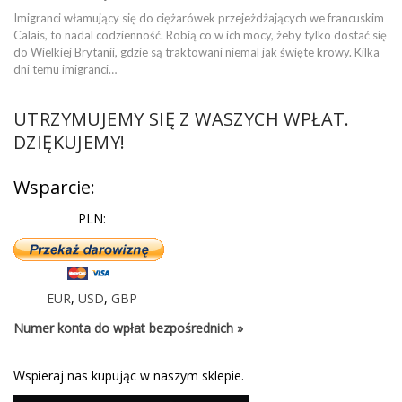
Imigranci włamujący się do ciężarówek przejeżdżających we francuskim
Calais, to nadal codzienność. Robią co w ich mocy, żeby tylko dostać się
do Wielkiej Brytanii, gdzie są traktowani niemal jak święte krowy. Kilka
dni temu imigranci…
UTRZYMUJEMY SIĘ Z WASZYCH WPŁAT.
DZIĘKUJEMY!
Wsparcie:
PLN:
EUR
,
USD
,
GBP
Numer konta do wpłat bezpośrednich »
Wspieraj nas kupując w naszym sklepie.