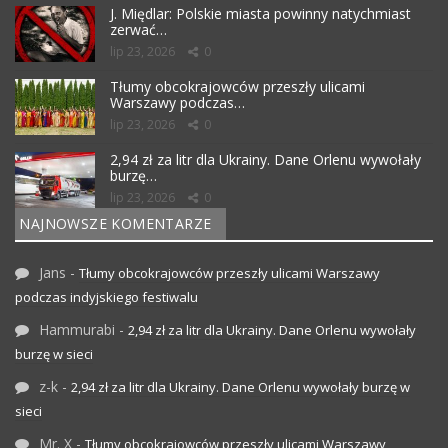
J. Międlar: Polskie miasta powinny natychmiast
zerwać…
lip 23, 2026
0
Tłumy obcokrajowców przeszły ulicami
Warszawy podczas…
lip 23, 2026
0
2,94 zł za litr dla Ukrainy. Dane Orlenu wywołały
burzę…
lip 23, 2026
0
NAJNOWSZE KOMENTARZE
Jans
-
Tłumy obcokrajowców przeszły ulicami Warszawy
podczas indyjskiego festiwalu
Hammurabi
-
2,94 zł za litr dla Ukrainy. Dane Orlenu wywołały
burzę w sieci
z-k
-
2,94 zł za litr dla Ukrainy. Dane Orlenu wywołały burzę w
sieci
Mr. X
-
Tłumy obcokrajowców przeszły ulicami Warszawy