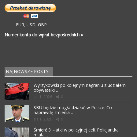
EUR
,
USD
,
GBP
Numer konta do wpłat bezpośrednich »
NAJNOWSZE POSTY
Wyrzykowski po kolejnym nagraniu z udziałem
obywatelki…
sie 1, 2026
0
SBU będzie mogła działać w Polsce. Co
naprawdę zmienia…
sie 1, 2026
0
Śmierć 31-latki w policyjnej celi. Policjantka
miała…