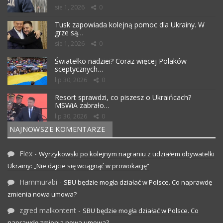
sie 1, 2026
0
Tusk zapowiada kolejną pomoc dla Ukrainy. W
grze są…
sie 1, 2026
0
Światełko nadziei? Coraz więcej Polaków
sceptycznych…
lip 30, 2026
0
Resort sprawdzi, co piszesz o Ukraińcach?
MSWiA zabrało…
lip 30, 2026
0
NAJNOWSZE KOMENTARZE
Flex
-
Wyrzykowski po kolejnym nagraniu z udziałem obywatelki
Ukrainy: „Nie dajcie się wciągnąć w prowokację”
Hammurabi
-
SBU będzie mogła działać w Polsce. Co naprawdę
zmienia nowa umowa?
zgred malkontent
-
SBU będzie mogła działać w Polsce. Co
naprawdę zmienia nowa umowa?