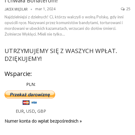
i chwała Bohaterom!
mar 1, 2024
25
JACEK MIĘDLAR
Najdzielniejsi z dzielnych! Ci, którzy walczyli o wolną Polskę, gdy inni
opuścili ręce. Nazywani przez komunistów bandytami, torturowani i
mordowani w ubeckich kazamatach, wrzucani do dołów śmierci.
Żołnierze Wyklęci. Mieli nie tylko…
UTRZYMUJEMY SIĘ Z WASZYCH WPŁAT.
DZIĘKUJEMY!
Wsparcie:
PLN:
EUR
,
USD
,
GBP
Numer konta do wpłat bezpośrednich »