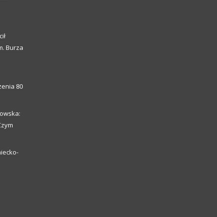
ił
m. Burza
enia 80
howska:
 Czym
iecko-