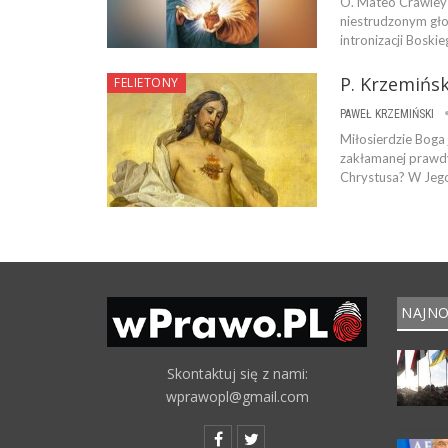
O. Mateo Crawley-
niestrudzonym gło
intronizacji Boski
P. Krzemińsk
FELIETONY
PAWEŁ KRZEMIŃSKI
Miłosierdzie Boga
zakłamanej prawdy 
Chrystusa? W Jego 
NAJNO
Skontaktuj się z nami:
wprawopl@gmail.com