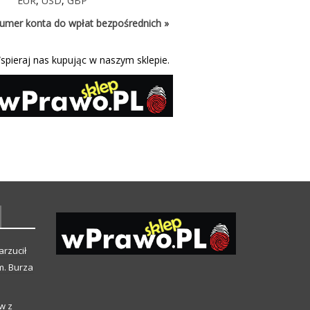
EUR
,
USD
,
GBP
umer konta do wpłat bezpośrednich »
spieraj nas kupując w naszym sklepie.
arzucił
m. Burza
w z