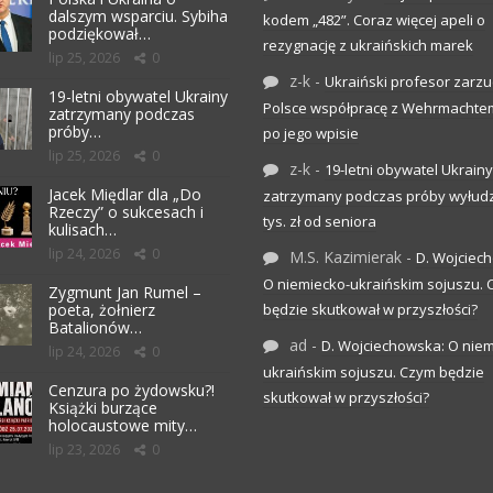
dalszym wsparciu. Sybiha
kodem „482”. Coraz więcej apeli o
podziękował…
rezygnację z ukraińskich marek
lip 25, 2026
0
z-k
-
Ukraiński profesor zarzuc
19-letni obywatel Ukrainy
Polsce współpracę z Wehrmachte
zatrzymany podczas
próby…
po jego wpisie
lip 25, 2026
0
z-k
-
19-letni obywatel Ukrainy
Jacek Międlar dla „Do
zatrzymany podczas próby wyłudz
Rzeczy” o sukcesach i
tys. zł od seniora
kulisach…
lip 24, 2026
0
M.S. Kazimierak
-
D. Wojciec
O niemiecko-ukraińskim sojuszu.
Zygmunt Jan Rumel –
poeta, żołnierz
będzie skutkował w przyszłości?
Batalionów…
ad
-
D. Wojciechowska: O niem
lip 24, 2026
0
ukraińskim sojuszu. Czym będzie
Cenzura po żydowsku?!
skutkował w przyszłości?
Książki burzące
holocaustowe mity…
lip 23, 2026
0