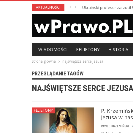
AKTUALNOŚCI
Ukraiński profesor zarzuci
WIADOMOŚCI
FELIETONY
HISTORIA
Strona główna
najświętsze serce Jezusa
PRZEGLĄDANIE TAGÓW
NAJŚWIĘTSZE SERCE JEZUS
P. Krzemińsk
FELIETONY
Jezusa w nas
PAWEŁ KRZEMIŃSKI