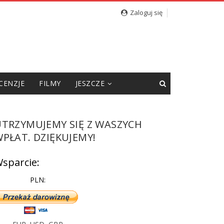
Zaloguj się
CENZJE
FILMY
JESZCZE
UTRZYMUJEMY SIĘ Z WASZYCH
PŁAT. DZIĘKUJEMY!
sparcie:
PLN: