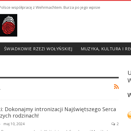
ł Polsce współpracę z Wehrmachtem. Burza po jego wpisie
ŚWIADKOWIE RZEZI WOŁYŃSKIEJ
MUZYKA, KULTURA I RE
W
A
W
i: Dokonajmy intronizacji Najświętszego Serca
zych rodzinach!
maj 10, 2024
2