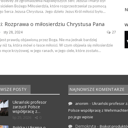
Boevey ze zgromadzenia Najświętszych Serc Jezusa i Maryi był
sicielem Bożego Miłosierdzia, które rozprzestrzeniał za pomocą
N
ego Serca Jezusa Chrystusa. Jego dzieło Jezus Król miłości było…
i: Rozprawa o miłosierdziu Chrystusa Pana
W
sty 28, 2024
27
 jest prawdą objawioną przez Boga. Nie ma jednak bardziej
niż ta, która mówi o łasce miłości. W czym objawia się miłosierdzie
męce krzyżowej, w jego ranach, w jego ciele, które zostało…
WSZE POSTY
NAJNOWSZE KOMENTARZE
Ukraiński profesor
-
anonim
Ukraiński profesor z
zarzucił Polsce
Polsce współpracę z Wehrmachte
współpracę z…
po jego wpisie
lip 25, 2026
0
Demokryta
-
Bojkot produktó
Polska i Ukraina o