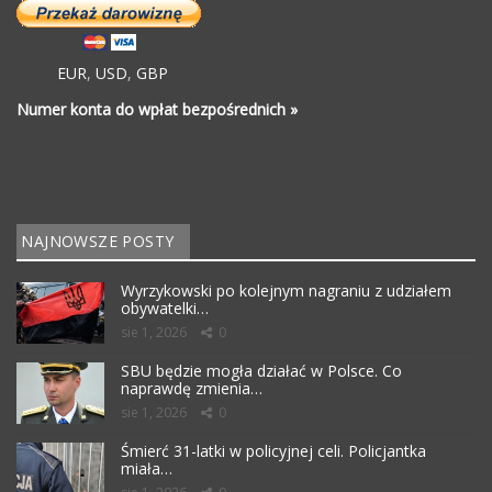
EUR
,
USD
,
GBP
Numer konta do wpłat bezpośrednich »
NAJNOWSZE POSTY
Wyrzykowski po kolejnym nagraniu z udziałem
obywatelki…
sie 1, 2026
0
SBU będzie mogła działać w Polsce. Co
naprawdę zmienia…
sie 1, 2026
0
Śmierć 31-latki w policyjnej celi. Policjantka
miała…