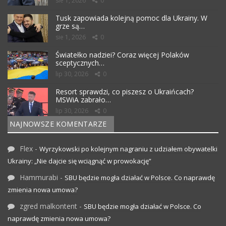
sie 1, 2026
0
Tusk zapowiada kolejną pomoc dla Ukrainy. W
grze są…
sie 1, 2026
0
Światełko nadziei? Coraz więcej Polaków
sceptycznych…
lip 30, 2026
0
Resort sprawdzi, co piszesz o Ukraińcach?
MSWiA zabrało…
lip 30, 2026
0
NAJNOWSZE KOMENTARZE
Flex
-
Wyrzykowski po kolejnym nagraniu z udziałem obywatelki
Ukrainy: „Nie dajcie się wciągnąć w prowokację”
Hammurabi
-
SBU będzie mogła działać w Polsce. Co naprawdę
zmienia nowa umowa?
zgred malkontent
-
SBU będzie mogła działać w Polsce. Co
naprawdę zmienia nowa umowa?