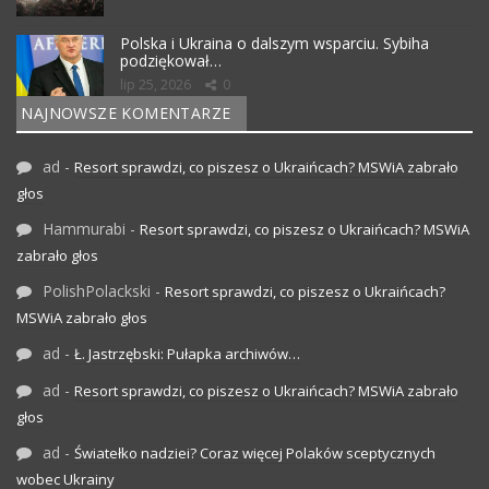
Polska i Ukraina o dalszym wsparciu. Sybiha
podziękował…
lip 25, 2026
0
NAJNOWSZE KOMENTARZE
ad
-
Resort sprawdzi, co piszesz o Ukraińcach? MSWiA zabrało
głos
Hammurabi
-
Resort sprawdzi, co piszesz o Ukraińcach? MSWiA
zabrało głos
PolishPolackski
-
Resort sprawdzi, co piszesz o Ukraińcach?
MSWiA zabrało głos
ad
-
Ł. Jastrzębski: Pułapka archiwów…
ad
-
Resort sprawdzi, co piszesz o Ukraińcach? MSWiA zabrało
głos
ad
-
Światełko nadziei? Coraz więcej Polaków sceptycznych
wobec Ukrainy