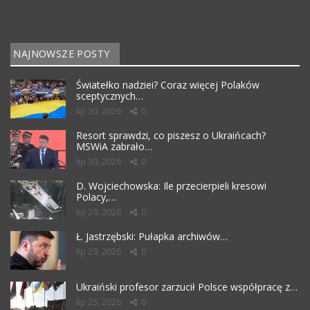
NAJNOWSZE POSTY
Światełko nadziei? Coraz więcej Polaków
sceptycznych…
lip 30, 2026
0
Resort sprawdzi, co piszesz o Ukraińcach?
MSWiA zabrało…
lip 30, 2026
0
D. Wojciechowska: Ile przecierpieli kresowi
Polacy,…
lip 29, 2026
0
Ł. Jastrzębski: Pułapka archiwów…
lip 29, 2026
0
Ukraiński profesor zarzucił Polsce współpracę z…
lip 25, 2026
0