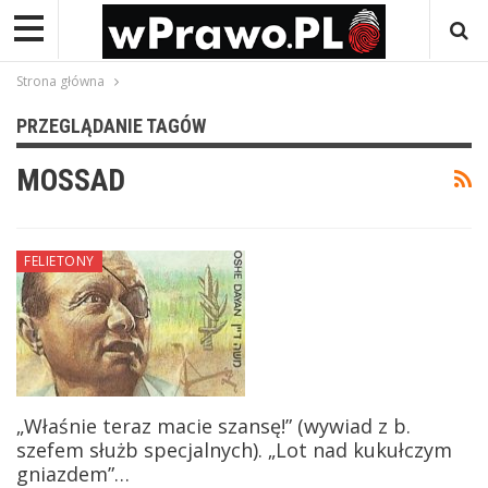
Strona główna
PRZEGLĄDANIE TAGÓW
MOSSAD
FELIETONY
„Właśnie teraz macie szansę!” (wywiad z b.
szefem służb specjalnych). „Lot nad kukułczym
gniazdem”…