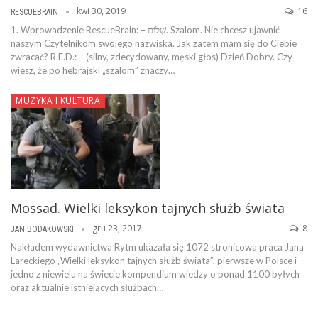
kwi 30, 2019
16
RESCUEBRAIN
1. Wprowadzenie RescueBrain: – שָׁלוֹם. Szalom. Nie chcesz ujawnić
naszym Czytelnikom swojego nazwiska. Jak zatem mam się do Ciebie
zwracać? R.E.D.: – (silny, zdecydowany, męski głos) Dzień Dobry. Czy
wiesz, że po hebrajski „szalom” znaczy…
MUZYKA I KULTURA
Mossad. Wielki leksykon tajnych służb świata
gru 23, 2017
8
JAN BODAKOWSKI
Nakładem wydawnictwa Rytm ukazała się 1072 stronicowa praca Jana
Lareckiego „Wielki leksykon tajnych służb świata”, pierwsze w Polsce i
jedno z niewielu na świecie kompendium wiedzy o ponad 1100 byłych
oraz aktualnie istniejących służbach…