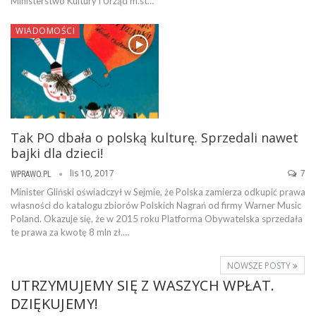
Ministerstwo Kultury i Urząd m.st…
WIADOMOŚCI
Tak PO dbała o polską kulturę. Sprzedali nawet
bajki dla dzieci!
lis 10, 2017
7
WPRAWO.PL
Minister Gliński oświadczył w Sejmie, że Polska zamierza odkupić prawa
własności do katalogu zbiorów Polskich Nagrań od firmy Warner Music
Poland. Okazuje się, że w 2015 roku Platforma Obywatelska sprzedała
te prawa za kwotę 8 mln zł.…
NOWSZE POSTY
UTRZYMUJEMY SIĘ Z WASZYCH WPŁAT.
DZIĘKUJEMY!