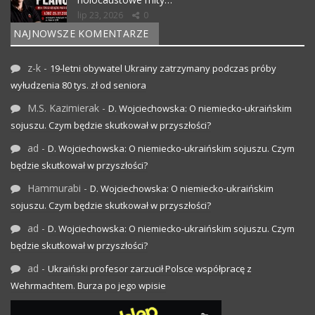
lip 23, 2026
0
NAJNOWSZE KOMENTARZE
z-k
-
19-letni obywatel Ukrainy zatrzymany podczas próby
wyłudzenia 80 tys. zł od seniora
M.S. Kazimierak
-
D. Wojciechowska: O niemiecko-ukraińskim
sojuszu. Czym będzie skutkował w przyszłości?
ad
-
D. Wojciechowska: O niemiecko-ukraińskim sojuszu. Czym
będzie skutkował w przyszłości?
Hammurabi
-
D. Wojciechowska: O niemiecko-ukraińskim
sojuszu. Czym będzie skutkował w przyszłości?
ad
-
D. Wojciechowska: O niemiecko-ukraińskim sojuszu. Czym
będzie skutkował w przyszłości?
ad
-
Ukraiński profesor zarzucił Polsce współpracę z
Wehrmachtem. Burza po jego wpisie