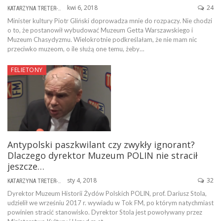
kwi 6, 2018
24
KATARZYNA TRETER-SIERPIŃSKA
Minister kultury Piotr Gliński doprowadza mnie do rozpaczy. Nie chodzi
o to, że postanowił wybudować Muzeum Getta Warszawskiego i
Muzeum Chasydyzmu. Wielokrotnie podkreślałam, że nie mam nic
przeciwko muzeom, o ile służą one temu, żeby…
FELIETONY
Antypolski paszkwilant czy zwykły ignorant?
Dlaczego dyrektor Muzeum POLIN nie stracił
jeszcze…
sty 4, 2018
32
KATARZYNA TRETER-SIERPIŃSKA
Dyrektor Muzeum Historii Żydów Polskich POLIN, prof. Dariusz Stola,
udzielił we wrześniu 2017 r. wywiadu w Tok FM, po którym natychmiast
powinien stracić stanowisko. Dyrektor Stola jest powoływany przez