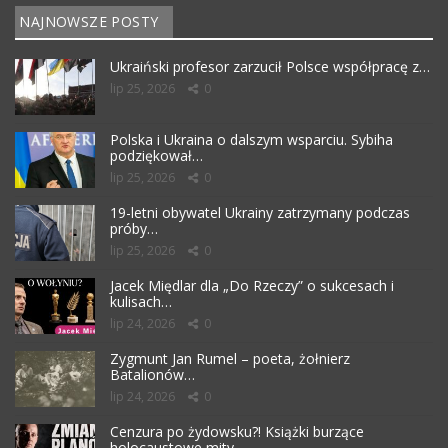
NAJNOWSZE POSTY
Ukraiński profesor zarzucił Polsce współpracę z…
lip 25, 2026
0
Polska i Ukraina o dalszym wsparciu. Sybiha
podziękował…
lip 25, 2026
0
19-letni obywatel Ukrainy zatrzymany podczas
próby…
lip 25, 2026
0
Jacek Międlar dla „Do Rzeczy” o sukcesach i
kulisach…
lip 24, 2026
0
Zygmunt Jan Rumel – poeta, żołnierz
Batalionów…
lip 24, 2026
0
Cenzura po żydowsku?! Książki burzące
holocaustowe mity…